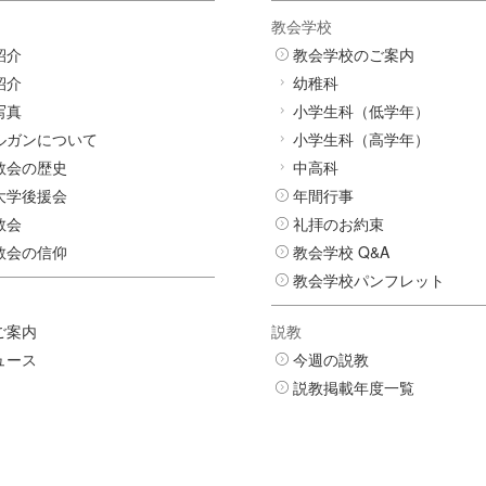
教会学校
紹介
教会学校のご案内
紹介
幼稚科
写真
小学生科（低学年）
ルガンについて
小学生科（高学年）
教会の歴史
中高科
大学後援会
年間行事
教会
礼拝のお約束
教会の信仰
教会学校 Q&A
教会学校パンフレット
ご案内
説教
ュース
今週の説教
説教掲載年度一覧