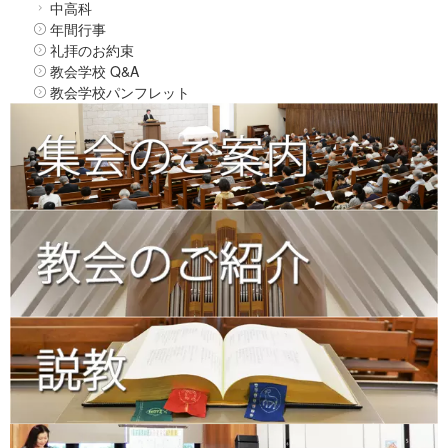
中高科
年間行事
礼拝のお約束
教会学校 Q&A
教会学校パンフレット