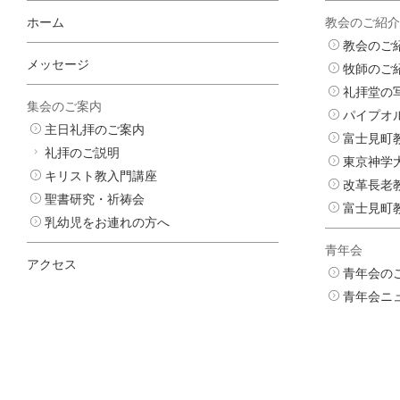
ホーム
教会のご紹介
教会のご
メッセージ
牧師のご
礼拝堂の
集会のご案内
パイプオ
主日礼拝のご案内
富士見町
礼拝のご説明
東京神学
キリスト教入門講座
改革長老
聖書研究・祈祷会
富士見町
乳幼児をお連れの方へ
青年会
アクセス
青年会の
青年会ニ