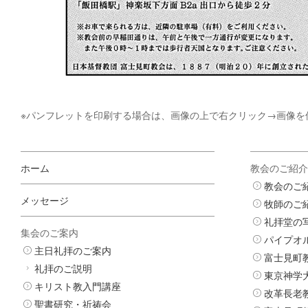
※パンフレットを印刷する場合は、画像の上で右クリック→画像を
ホーム
教会のご紹介
教会のご
メッセージ
牧師のご
礼拝堂の
集会のご案内
パイプオ
主日礼拝のご案内
富士見町
礼拝のご説明
東京神学
キリスト教入門講座
改革長老
聖書研究・祈祷会