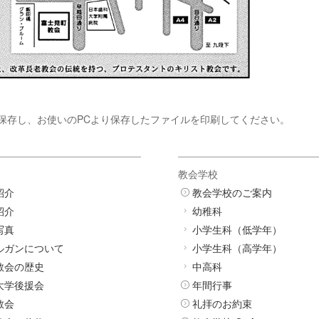
保存し、お使いのPCより保存したファイルを印刷してください。
教会学校
紹介
教会学校のご案内
紹介
幼稚科
写真
小学生科（低学年）
ルガンについて
小学生科（高学年）
教会の歴史
中高科
大学後援会
年間行事
教会
礼拝のお約束