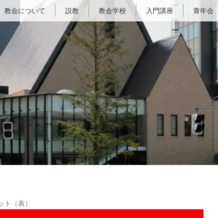
教会について
説教
教会学校
入門講座
青年会
ット（表）