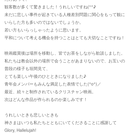
観客数が多くて驚きました！うれしいですね(^^♪
未だに悲しい事件が起きている人種差別問題に関心をもって観に
いらした方も多いのではないでしょうか。
若い方もいらっしゃったように思います。
平和について考える機会を持つことはとても大切なことですね！
映画鑑賞後は場所を移動し、皆でお茶をしながら歓談しました。
私たちは教会以外の場所で会うことがあまりないので、お互いの
普段の様子も垣間見て、
とても楽しい午後のひとときになりました♪
青年会メンバーもみんな満足した表情でした(^o^)／
最近、続々と制作されているクリスチャン映画。
次はどんな作品が作られるのか楽しみです！
うれしいときも悲しいときも
神さまはいつも私たちとともにいてくださることに感謝して
Glory, Hallelujah!