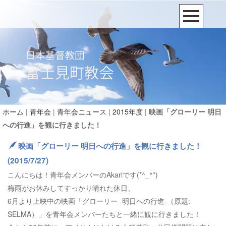
ホーム
|
青年会
|
青年会ニュース
|
2015年度
|
映画「グローリー 明日
への行進」を観に行きました！
映画「グローリー 明日への行進」を観に行きました！
(2015/7/27)
こんにちは！青年会メンバーのAkariです(*^_^*)
梅雨がお休みしてすっかり晴れた休日、
6月より上映中の映画「グローリー -明日への行進-（原題:
SELMA）」を青年会メンバーたちと一緒に観に行きました！