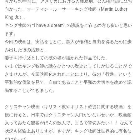
今から50年前に、アメリカにおける人種差別、公民権問題に立ち
向かった、マーティン・ルーサー・キング牧師（Martin Luther
King Jr.）。
キング牧師の “I have a dream” の演説をご存じの方も多いと思い
ます。
今回の映画は、実話をもとに、黒人が権利と自由を得るために歩
み出した彼の活動と、
妻子を持つ父としての彼の姿が描かれた作品でした。
いまではキング牧師の話をひとつの歴史としてしか知ることがで
きませんが、今回映画化されたことにより、彼の「行進」という
平和的な偉業を見て、自由であることと平和の大切さを改めて認
識することができました。
クリスチャン映画（キリスト教やキリスト教徒に関する映画）を
観に行くと、日本ではクリスチャン人口が少ないせいか、映画館
入ってみたら観客がほんの数人で、まるで貸切みたい！！ なんて
状況も経験上ありますが、さすが、キング牧師は世界的に有名な
だけあって、