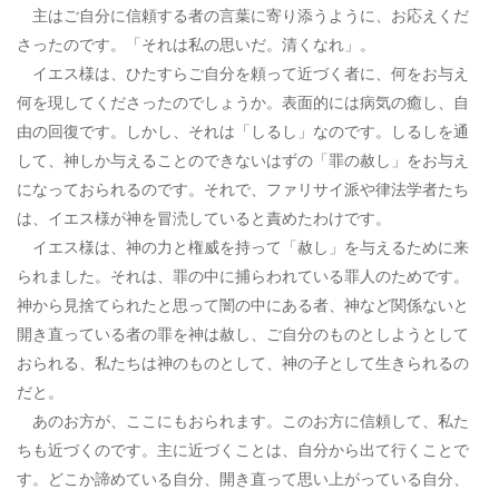
主はご自分に信頼する者の言葉に寄り添うように、お応えくだ
さったのです。「それは私の思いだ。清くなれ」。
イエス様は、ひたすらご自分を頼って近づく者に、何をお与え
何を現してくださったのでしょうか。表面的には病気の癒し、自
由の回復です。しかし、それは「しるし」なのです。しるしを通
して、神しか与えることのできないはずの「罪の赦し」をお与え
になっておられるのです。それで、ファリサイ派や律法学者たち
は、イエス様が神を冒涜していると責めたわけです。
イエス様は、神の力と権威を持って「赦し」を与えるために来
られました。それは、罪の中に捕らわれている罪人のためです。
神から見捨てられたと思って闇の中にある者、神など関係ないと
開き直っている者の罪を神は赦し、ご自分のものとしようとして
おられる、私たちは神のものとして、神の子として生きられるの
だと。
あのお方が、ここにもおられます。このお方に信頼して、私た
ちも近づくのです。主に近づくことは、自分から出て行くことで
す。どこか諦めている自分、開き直って思い上がっている自分、