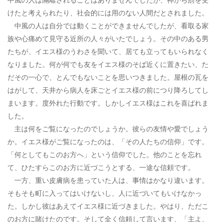
けたと考えられたり、社会的には用のない人間だとされました。
中風の人は自分では動くことができませんでしたが、看取る家
族や心痛めて見守る近所の人々がいたでしょう。その中のある男
たちが、イエス様のうわさを聞いて、居ても立ってもいられなく
なりました。何が何でも友をイエス様のそば近くに置きたい、た
だその一心で、とんでもないことを思いつきました。屋根の瓦を
はがして、天井から病人を床ごとイエス様の前につり降ろしてし
まいます。度外れた行動です。しかしイエス様はこれを喜ばれま
した。
主は何をご覧になったのでしょうか。彼らの友情や愛でしょう
か。イエス様がご覧になったのは、「その人たちの信仰」です。
「何としてもこのお方へ」という信仰でした。他のことを忘れ
て、ひたすらこのお方に近づこうとする、一途な信頼です。
一方、重い皮膚病を患っていた人は、事情はかなり違います。
そもそも町に入ってはいけないし、人に近づいてもいけなかっ
た。しかし彼はあえてイエス様に近づきました。やはり、ただこ
のお方に賭けたのです。そして全く信頼して言います、「主よ、