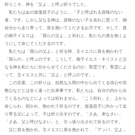
祈りこそ、神を「父よ」と呼ぶ祈りでした。
私たちはあの放蕩息子のように、「子と呼ばれる資格のない
者」です。しかし父なる神は、資格のない子を哀れに思って、御
自分から走り寄って、首を抱いてくださるお方です。そして、真
の御子イエスは、「我らの父よ」と祈れと、私たちの肩を抱くよ
うにして命じてくださるのです。
私たちは「我らの父よ」と祈る時、主イエスに肩を抱かれて
「我らの」と呼ぶのです。こうして、御子イエス・キリストと父
なる神を私たちに分からせてくださるのが、聖霊です。聖霊によ
って、主イエスと共に「父よ」と呼ぶのです。。
この言葉、この祈りは、自然な人間の中から出てくる信心や宗
教心などとは全く違った出来事です。私たちは、自分の内から出
てくるものなどによっては祈れません。「こう祈れ」と、上から
命じられ、招かれ、抱かれて祈るのです。放蕩息子に向かって走
り寄る父によって、子は祈り出すのです。「さあ、来なさい」
「さあ、父と呼びなさい」と、引っ張り出されて祈るのです。
父に首を抱かれ、主イエスに肩を抱かれて、「アッバ、父よ」