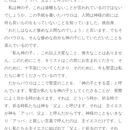
私は神の子。これは途轍もないことが言われているのではない
でしょうか。この手紙を書いたパウロは、人間は神様の前には、
何も良いものをもっていないことを知っていました。彼自身、
「わたしはなんと惨めな人間なのでしょう」と言います。でもそ
のパウロも、そんな惨めな自分も神の子にしていただいたことを
喜んでいるのです。
「私も神の子」。これ以上大変なこと、偉大なことはありませ
ん。このためにこそ、キリストはこの世にお生まれくださり、そ
のために、十字架についてくださり、そのために、今も聖霊は私
たちに来てくださっているのです。
だからパウロはここで聖霊のことを、「神の子とする霊」と呼
んでいます。聖霊が私たちを神の子としてくださることが、実際
によく分かる時があります。それは、どういう時か。祈る時で
す。祈る時私たちは神を「父よ」と呼びます。それは、主イエス
が神を「アッバ、父よ」と呼んだからです。神様のことをいきな
り「アッバ」と親しい言葉で呼んだのは、主イエスだけです。し
かし私たちも主イエスに結ばれて「父よ」と祈るのです。それ