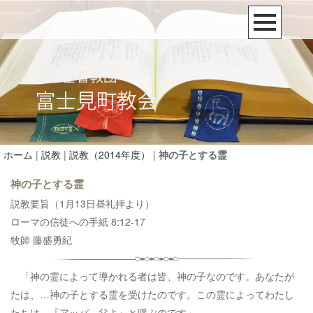
ホーム
|
説教
|
説教（2014年度）
|
神の子とする霊
神の子とする霊
説教要旨（1月13日昼礼拝より）
ローマの信徒への手紙 8:12-17
牧師 藤盛勇紀
「神の霊によって導かれる者は皆、神の子なのです。あなたが
たは、…神の子とする霊を受けたのです。この霊によってわたし
たちは、『アッバ、父よ』と呼ぶのです」。