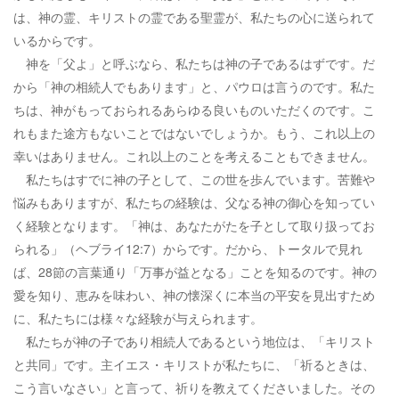
は、神の霊、キリストの霊である聖霊が、私たちの心に送られて
いるからです。
神を「父よ」と呼ぶなら、私たちは神の子であるはずです。だ
から「神の相続人でもあります」と、パウロは言うのです。私た
ちは、神がもっておられるあらゆる良いものいただくのです。こ
れもまた途方もないことではないでしょうか。もう、これ以上の
幸いはありません。これ以上のことを考えることもできません。
私たちはすでに神の子として、この世を歩んでいます。苦難や
悩みもありますが、私たちの経験は、父なる神の御心を知ってい
く経験となります。「神は、あなたがたを子として取り扱ってお
られる」（ヘブライ12:7）からです。だから、トータルで見れ
ば、28節の言葉通り「万事が益となる」ことを知るのです。神の
愛を知り、恵みを味わい、神の懐深くに本当の平安を見出すため
に、私たちには様々な経験が与えられます。
私たちが神の子であり相続人であるという地位は、「キリスト
と共同」です。主イエス・キリストが私たちに、「祈るときは、
こう言いなさい」と言って、祈りを教えてくださいました。その