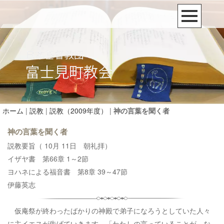
ホーム
|
説教
|
説教（2009年度）
|
神の言葉を聞く者
神の言葉を聞く者
説教要旨（ 10月 11日 朝礼拝）
イザヤ書 第66章 1～2節
ヨハネによる福音書 第8章 39～47節
伊藤英志
仮庵祭が終わったばかりの神殿で弟子になろうとしていた人々
に主イエスが告げていきます。「わたしの言っていることが、な