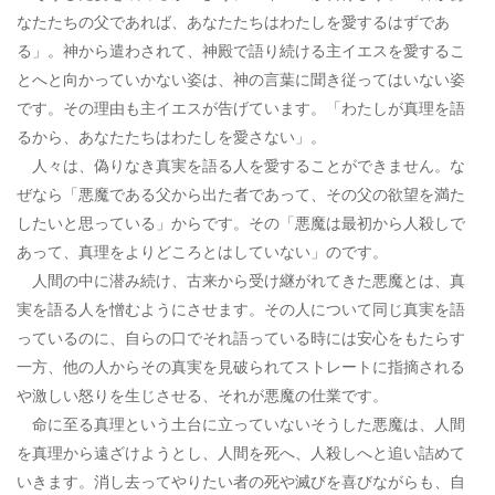
なたたちの父であれば、あなたたちはわたしを愛するはずであ
る」。神から遣わされて、神殿で語り続ける主イエスを愛するこ
とへと向かっていかない姿は、神の言葉に聞き従ってはいない姿
です。その理由も主イエスが告げています。「わたしが真理を語
るから、あなたたちはわたしを愛さない」。
人々は、偽りなき真実を語る人を愛することができません。な
ぜなら「悪魔である父から出た者であって、その父の欲望を満た
したいと思っている」からです。その「悪魔は最初から人殺しで
あって、真理をよりどころとはしていない」のです。
人間の中に潜み続け、古来から受け継がれてきた悪魔とは、真
実を語る人を憎むようにさせます。その人について同じ真実を語
っているのに、自らの口でそれ語っている時には安心をもたらす
一方、他の人からその真実を見破られてストレートに指摘される
や激しい怒りを生じさせる、それが悪魔の仕業です。
命に至る真理という土台に立っていないそうした悪魔は、人間
を真理から遠ざけようとし、人間を死へ、人殺しへと追い詰めて
いきます。消し去ってやりたい者の死や滅びを喜びながらも、自