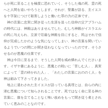
らが死に至ることを極度に恐れていく。そうした魂の死、霊の死
へと人間を追いやろうとします。それが、聖書が語る、主イエス
を十字架につけて殺害しようと働いた罪の力の正体です。
神の言葉に忠実に聞き従った生涯を送った信仰の父アブラハム
の時代には、神殿はありませんでした。むしろ神殿がイスラエル
の民に与えられ、立派で荘厳な神殿を目にすると、民はそれで信
仰が完成したかのような気になってしまい、神の言葉を聞いてい
るようでいつの間にか聞き従わなくなっていったのです。そうさ
せるのが悪魔の仕業です。
神は今日に至るまで、そうした人間を戒め憐れんでくださいま
す。イザヤ書にあるように、悪魔との戦いに「苦しむ人」、真実
によって「霊の砕かれた人」、「わたしの言葉におののく人」を
神は顧みて下さってきました。
地上に遣わされた主イエスが語っている真理とは、自らの内に
潜む悪魔について知らされることです。死ではなく命に至る神の
言葉に、腹を立てることなく悔い改めをもって聞き従う者とされ
ていく恵みのことなのです。