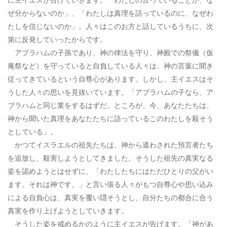
ぜ分からないのか」、「わたしは真理を語っているのに、なぜわ
たしを信じないのか」。人々はこのお方と話しているうちに、次
第に反発していったからです。
アブラハムの子孫であり、神の律法を守り、神殿での祭儀（仮
庵祭など）を守っていると自負している人々は、神の言葉に聞き
従ってきているという自尊心があります。しかし、主イエスはそ
うした人々の思いを見抜いています。「アブラハムの子なら、ア
ブラハムと同じ業をするはずだ。ところが、今、あなたたちは、
神から聞いた真理をあなたたちに語っているこのわたしを殺そう
としている」。
かつてイスラエルの祖先たちは、神から遣わされた預言者たち
を追放し、殺害しようとしてきました。そうした祖先の真実なる
姿を認めようとはせずに、「わたしたちにはただひとりの父がい
ます。それは神です。」と言い張る人々がもつ自尊心や思い込み
による自負心は、真実を覆い隠そうとし、自分たちの都合に合う
真実を作り上げようとしていきます。
そうした姿を戒めるかのように主イエスが告げます。「神があ