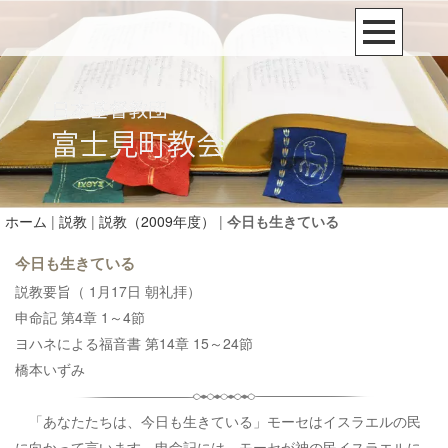
ホーム
|
説教
|
説教（2009年度）
|
今日も生きている
今日も生きている
説教要旨（ 1月17日 朝礼拝）
申命記 第4章 1～4節
ヨハネによる福音書 第14章 15～24節
橋本いずみ
「あなたたちは、今日も生きている」モーセはイスラエルの民
に向かって言います。申命記には、モーセが神の民イスラエルに