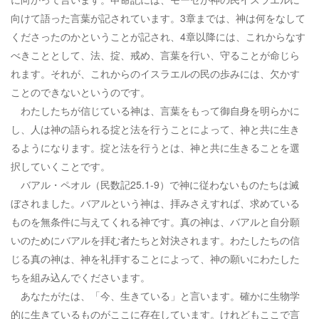
向けて語った言葉が記されています。3章までは、神は何をなして
くださったのかということが記され、4章以降には、これからなす
べきこととして、法、掟、戒め、言葉を行い、守ることが命じら
れます。それが、これからのイスラエルの民の歩みには、欠かす
ことのできないというのです。
わたしたちが信じている神は、言葉をもって御自身を明らかに
し、人は神の語られる掟と法を行うことによって、神と共に生き
るようになります。掟と法を行うとは、神と共に生きることを選
択していくことです。
バアル・ペオル（民数記25.1-9）で神に従わないものたちは滅
ぼされました。バアルという神は、拝みさえすれば、求めている
ものを無条件に与えてくれる神です。真の神は、バアルと自分願
いのためにバアルを拝む者たちと対決されます。わたしたちの信
じる真の神は、神を礼拝することによって、神の願いにわたした
ちを組み込んでくださいます。
あなたがたは、「今、生きている」と言います。確かに生物学
的に生きているものがここに存在しています。けれどもここで言