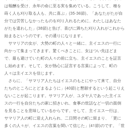
は報酬を受け、永年の命に至る実を集めている。こうして、種を
蒔く人も刈り取る人も、共に喜ぶ」(35-36節)。「あなたがたが自
分では労苦しなかったものを刈り入れるために、わたしはあなた
がたを遣わした」(38節)と告げ、喜びに満ちた刈り入れがこれから
始まるというのです。その通りになります。
サマリアの女が、大勢の町の人々と一緒に、主イエスの一行に
向かって集まってきます。驚くべきことに、女はつい先ほどま
で、最も避けていた町の人々の前に立ち、主イエスのことを証言
し始めます。そして、女が熱心に証言する言葉によって、町の
人々は主イエスを信じます。
さらに、「サマリア人たちはイエスのもとにやって来て、自分
たちのところにとどまるように」(40節)と懇願するという起こりえ
ないことが起こります。サマリア人が、ユダヤ人であった主イエ
スの一行を自分たちの家に招きいれ、食事の世話など一切の面倒
を見ることを意味しているからです。そして、主イエス一行は、
サマリア人の町に迎え入れられ、二日間その町に留まり、「更に
多くの人々が、イエスの言葉を聞いて信じた」(41節)のです。「世