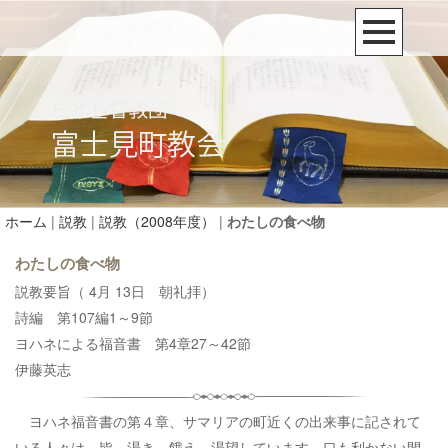
ホーム
|
説教
|
説教（2008年度）
|
わたしの食べ物
わたしの食べ物
説教要旨（ 4月 13日 朝礼拝）
詩編 第107編1～9節
ヨハネによる福音書 第4章27～42節
伊藤英志
ヨハネ福音書の第４章、サマリアの町近くの出来事に記されて
いる人々は、皆、渇き、餓え、渇望しています。口も利かない間