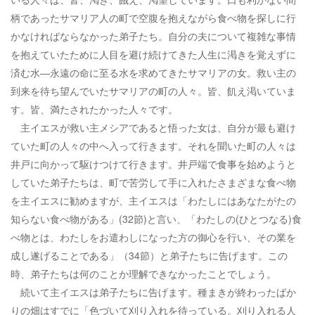
柄であったサマリア人の町で空腹を抱えながら食べ物を探しに行
かなければならなかった弟子たち。自分の夫について複雑な事情
を抱えていたために人目を避け続けてきた人生に渇きを覚えずに
済む水―永遠の命に至る水を求めてきたサマリアの女。救い主の
到来を待ち望んでいたサマリアの町の人々。皆、飢え渇いていま
す。皆、満たされたかった人々です。
主イエスが救い主メシアであると悟った女は、自分が最も避け
ていた町の人々の中へ入って行きます。それを聞いた町の人々は
井戸に向かって駆けつけて行きます。井戸端で食事を始めようと
していた弟子たちは、町で苦労して手に入れたさまざまな食べ物
を主イエスに勧めますが、主イエスは「わたしにはあなたがたの
知らない食べ物がある」(32節)と言い、「わたしの(ひとつなる)食
べ物とは、わたしをお遣わしになった方の御心を行い、その業を
成し遂げることである」（34節）と弟子たちに告げます。この
時、弟子たちは何のことか理解できなかったことでしょう。
続いて主イエスは弟子たちに告げます。種まきが終わったばか
りの畑はすでに「色づいて刈り入れを待っている。刈り入れる人