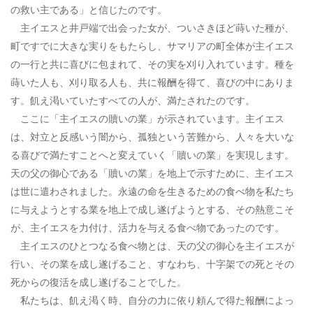
の救い主である」と信じたのです。
主イエスと井戸端で出会った女が、ついさきほど蒔いた種が、
町ですでに大きな実りをもたらし、サマリアの町全体が主イエス
の一行と共に喜びに包まれて、その実を刈り入れています。種を
蒔いた人も、刈り取る人も、共に報酬を得て、喜びの中にありま
す。飢え渇いていたすべての人が、満たされたのです。
ここに「主イエスの贖いの業」が示されています。主イエス
は、対立と反感いう闇から、孤独という苦難から、人々を大いな
る喜びで満たすことへと変えていく「贖いの業」を実現します。
天の父の御心である「贖いの業」を地上で示すために、主イエス
は世に遣わされました。永遠の命を生きるための食べ物を私たち
に与えようとする業を地上で成し遂げようとする、その熱意こそ
が、主イエスを力付け、活力を与える食べ物であったのです。
主イエスのひとつなる食べ物とは、天の父の御心を主イエスが
行い、その業を成し遂げること、すなわち、十字架での死とその
死からの復活を成し遂げることでした。
私たちは、飢え渇く時、自分の力に依り頼んで得た報酬によっ