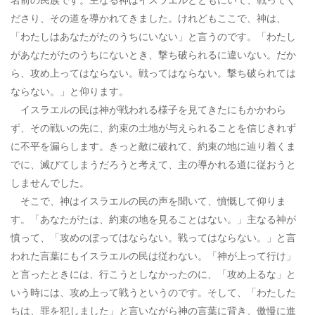
ださり、その道を導かれてきました。けれどもここで、神は、
「わたしはあなたがたのうちにいない」と言うのです。「わたし
があなたがたのうちにないとき、撃ち破られるに違いない。だか
ら、攻め上ってはならない。戦ってはならない。撃ち破られては
ならない。」と仰ります。
イスラエルの民は神が戦われる様子を見てきたにもかかわら
ず、その戦いの先に、約束の土地が与えられることを信じきれず
に不平を漏らします。きっと敵に破れて、約束の地に辿り着くま
でに、滅びてしまうだろうと考えて、主の導かれる道に従おうと
しませんでした。
そこで、神はイスラエルの民の声を聞いて、憤慨して仰りま
す。「あなたがたは、約束の地を見ることはない。」主なる神が
憤って、「攻めのぼってはならない。戦ってはならない。」と言
われた言葉にもイスラエルの民は従わない。「神が上って行け」
と言ったときには、行こうとしなかったのに、「攻め上るな」と
いう時には、攻め上って戦うというのです。そして、「わたした
ちは、罪を犯しました」と言いながら神の言葉に背き、傲慢に進