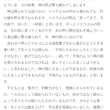
んでいき、その結果、神の民は撃ち破れてしまいます。
神は憤られても語りかけ、イスラエルの中から退かれても、打
ち破れ民を見ておられます。イスラエルの民は「戻ってきて、主
の前で、泣いた」（45節）と言います。やっとイスラエルの民
は、主の前に戻ってくるのです。主の声に聞き従わず進んでいっ
た者は敵に撃ち破られて、今、神の前にいるのです。
合わせて呼んだマルコによる福音書で主から遠ざけようとする
者に対して主イエスは憤られ、「子供たちをわたしのところに来
させなさい。妨げてはならない」、続いて「子供のように神の国
を受け入れるものでなければ、決してそこに入ることはできな
い」と言われました。神の国に入ることができるもの、約束の地
に入ることができるものは「子供のようなものである」と言いま
す。
子どもとは、無力で、判断力がなく、危険にさらされているも
の、一人の人として認められていないもの、自分ではなく誰かに
よって主イエスの前にたたされているものです。そのような者
を、主イエスは抱き上げて、手を置き祝福なさいました。傲慢に