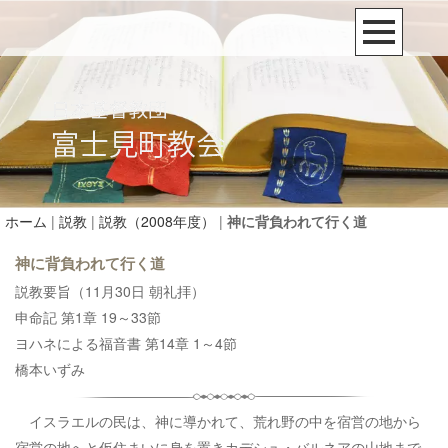
ホーム
|
説教
|
説教（2008年度）
|
神に背負われて行く道
神に背負われて行く道
説教要旨（11月30日 朝礼拝）
申命記 第1章 19～33節
ヨハネによる福音書 第14章 1～4節
橋本いずみ
イスラエルの民は、神に導かれて、荒れ野の中を宿営の地から
宿営の地へと仮住まいに身を置きカデシュ・バルネアの山地まで