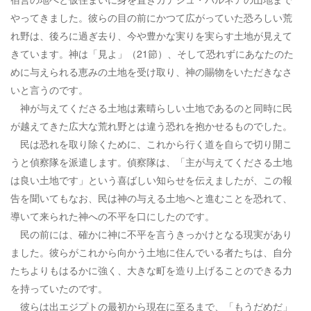
やってきました。彼らの目の前にかつて広がっていた恐ろしい荒
れ野は、後ろに過ぎ去り、今や豊かな実りを実らす土地が見えて
きています。神は「見よ」（21節）、そして恐れずにあなたのた
めに与えられる恵みの土地を受け取り、神の賜物をいただきなさ
いと言うのです。
神が与えてくださる土地は素晴らしい土地であるのと同時に民
が越えてきた広大な荒れ野とは違う恐れを抱かせるものでした。
民は恐れを取り除くために、これから行く道を自らで切り開こ
うと偵察隊を派遣します。偵察隊は、「主が与えてくださる土地
は良い土地です」という喜ばしい知らせを伝えましたが、この報
告を聞いてもなお、民は神の与える土地へと進むことを恐れて、
導いて来られた神への不平を口にしたのです。
民の前には、確かに神に不平を言うきっかけとなる現実があり
ました。彼らがこれから向かう土地に住んでいる者たちは、自分
たちよりもはるかに強く、大きな町を造り上げることのできる力
を持っていたのです。
彼らは出エジプトの最初から現在に至るまで、「もうだめだ」