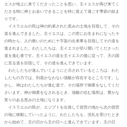
エスが地上に来てくださったことを思い、主イエスが再び来てく
ださる時に神とお会いできることを特に覚えて過ごす季節の始ま
りです。
イスラエルの民は神の約束された恵みの土地を目指して、その
道を進んできました。主イエスは、この世にお生まれになったそ
の時から、人の救いのために十字架の出来事を目指してその道を
進まれました。わたしたちは、主イエスが切り開いてくださった
道を進む者です。主イエスの道を主イエスの後に従って、天の国
に至る道を目指して、その道を進んできています。
わたしたちが進んでいくようにと示されているところは、わた
したちの力では、到底かなわない強敵が存在するところです。し
かし、神はわたしたちが進む道で、その場所で御業をなしてくだ
さいます。神が御業をなされるとき、強敵の住む場所は、豊かな
実りのある恵みの土地になります。
イスラエルの民が、エジプトを出発して宿営の地から次の宿営
の地に移動していったように、わたしたちも、洗礼を受けたとき
から始めて、主の日から主の日へと進んできています。主の日