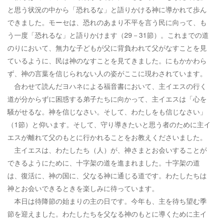
と思う状況の中から「恐れるな」と語りかける神に導かれて歩ん
できました。モーセは、恐れのあまり不平を言う民に向って、も
う一度「恐れるな」と語りかけます（29－31節）。これまでの道
のりにおいて、無力な子どもが父に背負われて父がなすことを見
ているように、民は神のなすことを見てきました。にもかかわら
ず、神の言葉を信じられない人の姿がここに現わされています。
合わせて読んだヨハネによる福音書において、主イエスの行く
道が分からずに困惑する弟子たちに向かって、主イエスは「心を
騒がせるな。神を信じなさい。そして、わたしをも信じなさい」
（1節）と仰います。そして、守り導きたいと思う者のために主イ
エスが離れて父のもとに行かれることをお教えくださいました。
主イエスは、わたしたち（人）が、神さまとお会いすることが
できるようにために、十字架の道を進まれました。十字架の道
は、復活に、神の国に、父なる神に通じる道です。わたしたちは
神とお会いできるときを楽しみに待っています。
本日は待降節の始まりの主の日です。今年も、主を待ち望む季
節を迎えました。わたしたちを父なる神のもとに導くために主イ