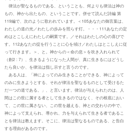
律法が聖なるものである、ということも、何よりも律法は神の
もの、神から出たもの、ということです。併せて読んだ詩編 第
119編で、次のように歌われています。＜105あなたの御言葉は、
わたしの道の光／わたしの歩みを照らす灯。・・・111あなたの定
めはとこしえにわたしの嗣業です。／それはわたしの心の喜びで
す。112あなたの掟を行うことに心を傾け／わたしはとこしえに従
って行きます。＞、と。神からの＜命の息＞を吹き入れられて
（創2 : 7）、生きるようになった人間が、真に生きるにはどうし
たら良いか、を律法は指し示すと言うのです。
ある人は、「神によってのみ生きることができる、神によって
のみに生きようとする、それが律法を聖なるものとして受けるた
だ一つの道である。」、と言います。律法が与えられたのは、人
間はこの世に属する者として生きるのではなく、その根底におい
て、この世に属さない、この世を越える、神との交わりの中で、
神によって支えられ、導かれ、力を与えられて生きる者であるこ
とを律法は教えます。そこに、律法は聖なるものである、と告白
する理由があるのです。