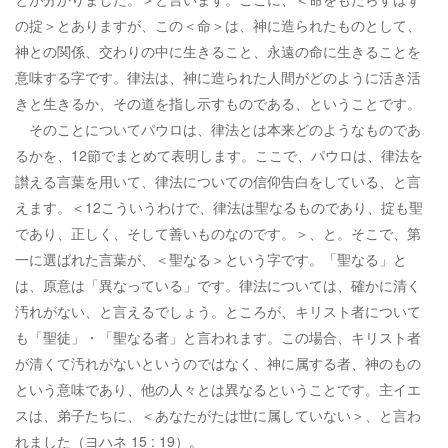
の掟＞とありますが、この＜命＞は、神に造られたものとして、
神との関係、交わりの中に生きること、永遠の命に生きることを
意味する字です。律法は、神に造られた人間がどのように活き活
きと生きるか、その道を指し示すものである、ということです。
そのことについてパウロは、律法とは本来どのようなものであ
るかを、12節でまとめて表明します。ここで、パウロは、律法を
讃える言葉を用いて、律法についての信仰告白をしている、と言
えます。＜12こういうわけで、律法は聖なるものであり、掟も聖
であり、正しく、そして善いものなのです。＞、と。そこで、第
一に選ばれた言葉が、＜聖なる＞という字です。「聖なる」と
は、原意は「異なっている」です。律法については、確かに清く
汚れがない、と言えるでしょう。ところが、キリスト者について
も「聖徒」・「聖なる者」と言われます。この場合、キリスト者
が清くて汚れがないというのではなく、神に属する者、神のもの
という意味であり、他の人々とは異なるということです。主イエ
スは、弟子たちに、＜あなたがたは世に属していない＞、と言わ
れました（ヨハネ 15 : 19）。