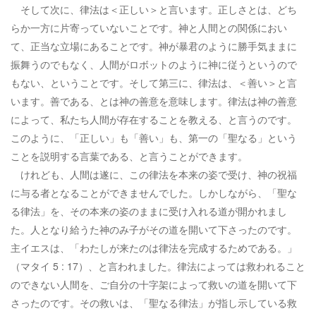
そして次に、律法は＜正しい＞と言います。正しさとは、どち
らか一方に片寄っていないことです。神と人間との関係におい
て、正当な立場にあることです。神が暴君のように勝手気ままに
振舞うのでもなく、人間がロボットのように神に従うというので
もない、ということです。そして第三に、律法は、＜善い＞と言
います。善である、とは神の善意を意味します。律法は神の善意
によって、私たち人間が存在することを教える、と言うのです。
このように、「正しい」も「善い」も、第一の「聖なる」という
ことを説明する言葉である、と言うことができます。
けれども、人間は遂に、この律法を本来の姿で受け、神の祝福
に与る者となることができませんでした。しかしながら、「聖な
る律法」を、その本来の姿のままに受け入れる道が開かれまし
た。人となり給うた神のみ子がその道を開いて下さったのです。
主イエスは、「わたしが来たのは律法を完成するためである。」
（マタイ 5 : 17）、と言われました。律法によっては救われること
のできない人間を、ご自分の十字架によって救いの道を開いて下
さったのです。その救いは、「聖なる律法」が指し示している救