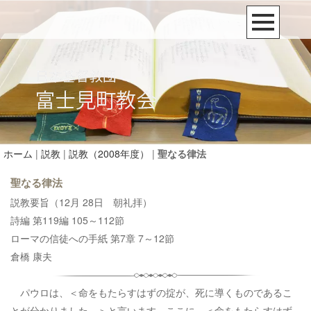
ホーム
|
説教
|
説教（2008年度）
|
聖なる律法
聖なる律法
説教要旨（12月 28日 朝礼拝）
詩編 第119編 105～112節
ローマの信徒への手紙 第7章 7～12節
倉橋 康夫
パウロは、＜命をもたらすはずの掟が、死に導くものであるこ
とが分かりました。＞と言います。ここに、＜命をもたらすはず