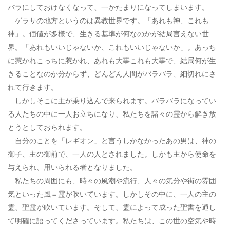
バラにしておけなくなって、一かたまりになってしまいます。
ゲラサの地方というのは異教世界です。「あれも神、これも
神」。価値が多様で、生きる基準が何なのかが結局言えない世
界。「あれもいいじゃないか、これもいいじゃないか」。あっち
に惹かれこっちに惹かれ、あれも大事これも大事で、結局何が生
きることなのか分からず、どんどん人間がバラバラ、細切れにさ
れて行きます。
しかしそこに主が乗り込んで来られます。バラバラになってい
る人たちの中に一人お立ちになり、私たちを諸々の霊から解き放
とうとしておられます。
自分のことを「レギオン」と言うしかなかったあの男は、神の
御子、主の御前で、一人の人とされました。しかも主から使命を
与えられ、用いられる者となりました。
私たちの周囲にも、時々の風潮や流行、人々の気分や街の雰囲
気といった風＝霊が吹いています。しかしその中に、一人の主の
霊、聖霊が吹いています。そして、霊によって成った聖書を通し
て明確に語ってくださっています。私たちは、この世の空気や時