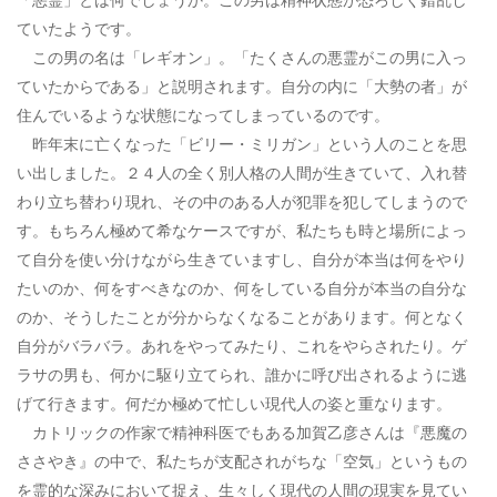
ていたようです。
この男の名は「レギオン」。「たくさんの悪霊がこの男に入っ
ていたからである」と説明されます。自分の内に「大勢の者」が
住んでいるような状態になってしまっているのです。
昨年末に亡くなった「ビリー・ミリガン」という人のことを思
い出しました。２４人の全く別人格の人間が生きていて、入れ替
わり立ち替わり現れ、その中のある人が犯罪を犯してしまうので
す。もちろん極めて希なケースですが、私たちも時と場所によっ
て自分を使い分けながら生きていますし、自分が本当は何をやり
たいのか、何をすべきなのか、何をしている自分が本当の自分な
のか、そうしたことが分からなくなることがあります。何となく
自分がバラバラ。あれをやってみたり、これをやらされたり。ゲ
ラサの男も、何かに駆り立てられ、誰かに呼び出されるように逃
げて行きます。何だか極めて忙しい現代人の姿と重なります。
カトリックの作家で精神科医でもある加賀乙彦さんは『悪魔の
ささやき』の中で、私たちが支配されがちな「空気」というもの
を霊的な深みにおいて捉え、生々しく現代の人間の現実を見てい