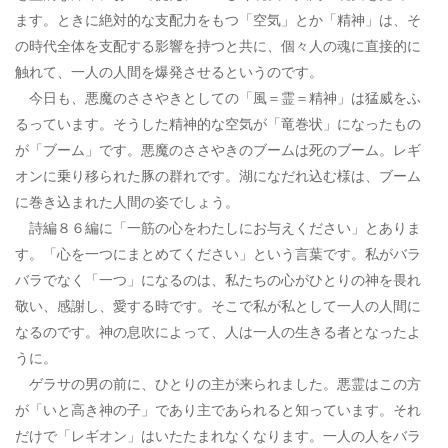
ます。ときに絶対的な支配力をもつ「空気」とか「精神」は、そ
の時代全体を支配する影響を持つと共に、個々人の魂に直接的に
触れて、一人の人間を爆発させるというのです。
今日も、悪魔のささやきとしての「風＝霊＝精神」は猛威をふ
るっています。そうした精神的な空気が「竜巻状」になったもの
が「ブーム」です。悪魔のささやきのブームは死のブーム。レギ
オンに乗り移られた豚の群れです。湖になだれ込む様は、ブーム
に巻き込まれた人間の姿でしょう。
詩編８６編に「一筋の心をわたしにお与えください」とありま
す。「心を一つにまとめてください」という言葉です。私がバラ
バラでなく「一つ」になるのは、私たちの心がひとりの神を畏れ
敬い、感謝し、愛する時です。そこで私が私として一人の人間に
なるのです。神の息吹によって、人は一人の生きる者となったよ
うに。
ゲラサの男の前に、ひとりの主が来られました。悪霊はこの方
が「いと高き神の子」であり主であられると知っています。それ
だけで「レギオン」はいたたまれなくなります。一人の人をバラ