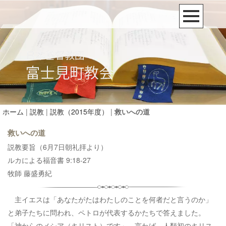
ホーム
|
説教
|
説教（2015年度）
|
救いへの道
救いへの道
説教要旨（6月7日朝礼拝より）
ルカによる福音書 9:18-27
牧師 藤盛勇紀
主イエスは「あなたがたはわたしのことを何者だと言うのか」
と弟子たちに問われ、ペトロが代表するかたちで答えました。
「神からのメシア（キリスト）です」。言わば、人類初のキリス