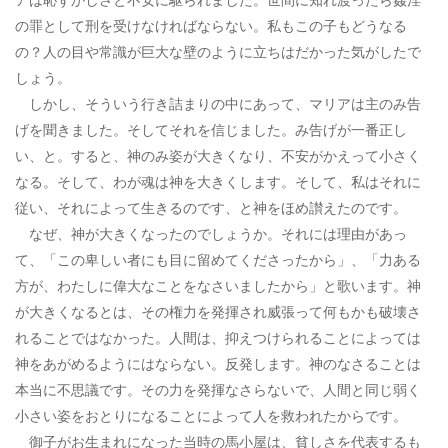
の罪として刑を受けなければならない。私もこの子もどうなる
の？人の目や常識が巨大な壁のように立ちはだかった気がしたで
しょう。
しかし、そういう行き詰まりの中にあって、マリアは主のみ告
げを聞きました。そしてそれを信じました。み告げが一番正し
い、と。すると、神のみ姿が大きくなり、不安がかえって小さく
なる。そして、わが魂は神を大きくします。そして、私はそれに
従い、それによって生きるのです、と神をほめ讃えたのです。
なぜ、神が大きくなったのでしょうか。それには理由があっ
て、「この卑しい者にも目に留めてくださったから」、「力ある
方が、わたしに偉大なことをなさいましたから」と歌います。神
が大きくなるとは、その権力を発揮され威張って何もかも破壊さ
れることではなかった。人間は、抑えつけられることによっては
神をあがめるようにはならない。反発します。神のなさることは
本当に不思議です。その力を発揮なさらないで、人間と同じ弱く
小さい姿をおとりになることによって人を救われたからです。
御子がお生まれになった当時の馬小屋は、貧しさを代表するも