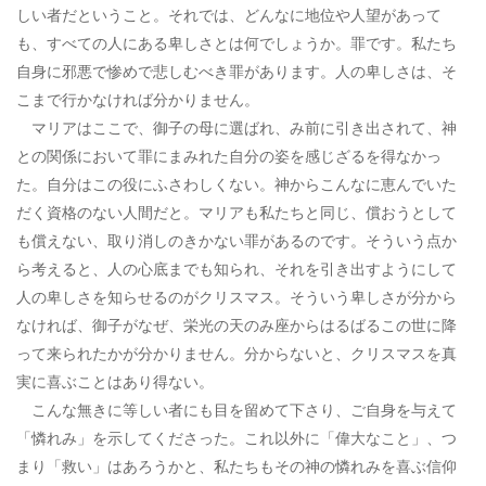
しい者だということ。それでは、どんなに地位や人望があって
も、すべての人にある卑しさとは何でしょうか。罪です。私たち
自身に邪悪で惨めで悲しむべき罪があります。人の卑しさは、そ
こまで行かなければ分かりません。
マリアはここで、御子の母に選ばれ、み前に引き出されて、神
との関係において罪にまみれた自分の姿を感じざるを得なかっ
た。自分はこの役にふさわしくない。神からこんなに恵んでいた
だく資格のない人間だと。マリアも私たちと同じ、償おうとして
も償えない、取り消しのきかない罪があるのです。そういう点か
ら考えると、人の心底までも知られ、それを引き出すようにして
人の卑しさを知らせるのがクリスマス。そういう卑しさが分から
なければ、御子がなぜ、栄光の天のみ座からはるばるこの世に降
って来られたかが分かりません。分からないと、クリスマスを真
実に喜ぶことはあり得ない。
こんな無きに等しい者にも目を留めて下さり、ご自身を与えて
「憐れみ」を示してくださった。これ以外に「偉大なこと」、つ
まり「救い」はあろうかと、私たちもその神の憐れみを喜ぶ信仰