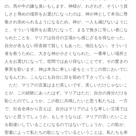
の。馬や牛の嫌な臭いもします。神様が、わざわざ、そういう貧
しさと辱めの場所をお選びになったのは、神が神として本当に尊
敬され崇められるようになるため。神が、一人も滅びないように
と、そういう場所をお選びになって、まるで無きに等しい者にな
られたことを、マリアは自分の立場から感じざるを得なかった。
自分が名もない田舎娘で貧しくもあった。地位もない。そういう
者を救うために、大きな神が小さくなられた。一番卑しい場所と
人をお選びになって。世間ではあり得ないことです。その驚きの
事実を歌います。神は本当に卑しい姿をとってこの世においでに
なるんだわ。こんなにも自分に目を留めて下さっている！と。
ただ、マリアの言葉はまだ美しいです。美しいだけじゃないこ
とが、この経験にあったはず。マリアはただ、自分の身分だけを
恥じたのでしょうか。この歌に共鳴したいと思う私たちは、一方
で、社会全体から言えば、自分はマリアのような卑しい立場では
ないと思うでしょうか。もしそうならば、マリアの言いたいこと
を勘違いしていることになるのではないでしょうか。この歌が、
聖書によって私たちの歌になっているということは、私たちも卑