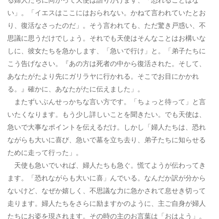
い」。「イエスはここにはおられない。かねて言われていたとお
り、復活なさったのだ」。そう言われても、ただ驚き戸惑い、不
思議に思うだけでしょう。それでも天使はそんなことはお構いな
しに、彼女たちを急かします、「急いで行け」と。「弟子たちに
こう告げなさい。『あの方は死者の中から復活された。そして、
あなたがたより先にガリラヤに行かれる。そこでお目にかかれ
る。』確かに、あなたがたに伝えました」。
またずいぶんせっかちな言い方です。「ちょっと待って」と言
いたくなります。もう少し詳しいことを聞きたい。でも天使は、
急いで大事なポイントを伝えるだけ。しかし「婦人たちは、恐れ
ながらも大いに喜び、急いで墓を立ち去り、弟子たちに知らせる
ために走って行った」。
天使も急いでいれば、婦人たちも急ぐ。慌てようが伝わってき
ます。「恐れながらも大いに喜」んでいる。なんだか訳が分から
ないけど、なぜか嬉しく、不思議な力に急かされて息せき切って
走ります。婦人たちをさらに励ますかのように、主ご自身が婦人
たちにお姿を現されます。その時の主のお言葉は「おはよう」。