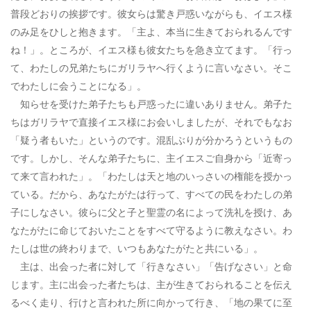
普段どおりの挨拶です。彼女らは驚き戸惑いながらも、イエス様
のみ足をひしと抱きます。「主よ、本当に生きておられるんです
ね！」。ところが、イエス様も彼女たちを急き立てます。「行っ
て、わたしの兄弟たちにガリラヤへ行くように言いなさい。そこ
でわたしに会うことになる」。
知らせを受けた弟子たちも戸惑ったに違いありません。弟子た
ちはガリラヤで直接イエス様にお会いしましたが、それでもなお
「疑う者もいた」というのです。混乱ぶりが分かろうというもの
です。しかし、そんな弟子たちに、主イエスご自身から「近寄っ
て来て言われた」。「わたしは天と地のいっさいの権能を授かっ
ている。だから、あなたがたは行って、すべての民をわたしの弟
子にしなさい。彼らに父と子と聖霊の名によって洗礼を授け、あ
なたがたに命じておいたことをすべて守るように教えなさい。わ
たしは世の終わりまで、いつもあなたがたと共にいる」。
主は、出会った者に対して「行きなさい」「告げなさい」と命
じます。主に出会った者たちは、主が生きておられることを伝え
るべく走り、行けと言われた所に向かって行き、「地の果てに至