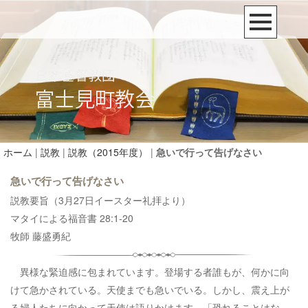
ホーム
|
説教
|
説教（2015年度）
|
急いで行って告げなさい
急いで行って告げなさい
説教要旨（3月27日イースター礼拝より）
マタイによる福音書 28:1-20
牧師 藤盛勇紀
異様な緊迫感に包まれています。登場する者誰もが、何かに向
けて急かされている。天使までも急いでいる。しかし、震え上が
る婦人たちに向かって天使は語りかけます、「恐れることはな