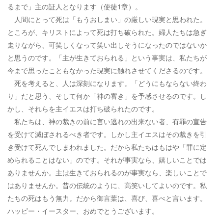
るまで」主の証人となります（使徒1章）。
人間にとって死は「もうおしまい」の厳しい現実と思われた。
ところが、キリストによって死は打ち破られた。婦人たちは急ぎ
走りながら、可笑しくなって笑い出しそうになったのではないか
と思うのです。「主が生きておられる」という事実は、私たちが
今まで思ったこともなかった現実に触れさせてくださるのです。
死を考えると、人は深刻になります。「どうにもならない終わ
り」だと思う、そして何か「神の審き」を予感させるのです。し
かし、それらを主イエスは打ち破られたのです。
私たちは、神の裁きの前に言い逃れの出来ない者、有罪の宣告
を受けて滅ぼされるべき者です。しかし主イエスはその裁きを引
き受けて死んでしまわれました。だから私たちはもはや「罪に定
められることはない」のです。それが事実なら、嬉しいことでは
ありませんか。主は生きておられるのが事実なら、楽しいことで
はありませんか。昔の伝統のように、高笑いしてよいのです。私
たちの死はもう無力。だから御言葉は、喜び、喜べと言います。
ハッピー・イースター、おめでとうございます。