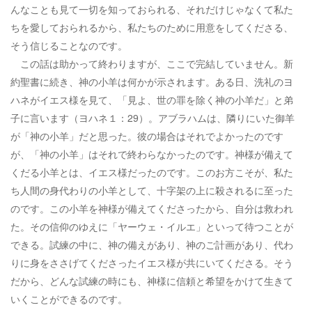
んなことも見て一切を知っておられる、それだけじゃなくて私た
ちを愛しておられるから、私たちのために用意をしてくださる、
そう信じることなのです。
この話は助かって終わりますが、ここで完結していません。新
約聖書に続き、神の小羊は何かが示されます。ある日、洗礼のヨ
ハネがイエス様を見て、「見よ、世の罪を除く神の小羊だ」と弟
子に言います（ヨハネ１：29）。アブラハムは、隣りにいた御羊
が「神の小羊」だと思った。彼の場合はそれでよかったのです
が、「神の小羊」はそれで終わらなかったのです。神様が備えて
くだる小羊とは、イエス様だったのです。このお方こそが、私た
ち人間の身代わりの小羊として、十字架の上に殺されるに至った
のです。この小羊を神様が備えてくださったから、自分は救われ
た。その信仰のゆえに「ヤーウェ・イルエ」といって待つことが
できる。試練の中に、神の備えがあり、神のご計画があり、代わ
りに身をささげてくださったイエス様が共にいてくださる。そう
だから、どんな試練の時にも、神様に信頼と希望をかけて生きて
いくことができるのです。