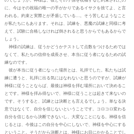
に、今はその祝福の唯一の手がかりであるイサクを捨てよ、と言
われる。約束と実際とが矛盾している…。そう苦しむようなこと
が私たちにもあります。それは、試練を、悪魔の試練と同様に考
えて、試験に合格しなければ倒されると思うからでもあるからで
しょう。
神様の試練は、従うかどうかテストして点数をつけるためでは
なくて、私たちの信仰を成長させ、本当に従う者になるための試
練なのです。
彼が本当に従う者になった場所とは、礼拝でした。私たちは試
練に遭うと、礼拝に出る気にはなれないと思うのですが、試練が
神様に従うことならば、最後は神様を拝む場所において決めるこ
とです。神様を拝み得ないで、神様に従うことは起きて来ないの
です。そうすると、試練とは決断とも言えるでしょう。単なる決
意ではなくて、自分を信じないということです。コロコロ変わる
自分を信じるから決断できないし、大変なことになる。神様を信
じるとは、今後はこの自分を中心にしないで、神様を中心にする
ということ。そうだから決断とは、神様にお目にかかることでし