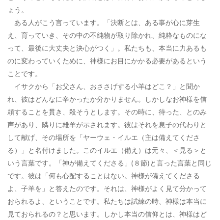
ょう。
ある人がこう言っています。「決断とは、ある事が心に芽生
え、育っていき、その中の不純物が取り除かれ、純粋なものにな
って、最後に大丈夫と決心がつく」。私たちも、本当に力あるも
のに変わっていくために、神様にお目にかかる必要があるという
ことです。
イサクから「お父さん、おささげする小羊はどこ？」と聞か
れ、彼はどんなに辛かったか分かりません。しかしなお神様を信
頼することを貫き、殺そうとします。その時に、待った、とのみ
声があり、隣りに雄羊が示されます。彼はそれを息子の代わりと
して献げ、その場所を「ヤーウェ・イルエ（主は備えてくださ
る）」と名付けました。このイルエ（備え）は元々、＜見る＞と
いう言葉です。「神が備えてくださる」(８節)と言った言葉と同じ
です。彼は「何も心配することはない。神様が備えてくださる
よ、子羊を」と答えたのです。それは、神様がよく見て分かって
おられるよ、ということです。私たちは試練の時、神様は本当に
見ておられるの？と思います。しかし本当の信仰とは、神様はど