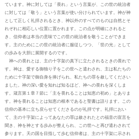
ています。神に対しては「畏れ」という言葉が、この世の統治者
に対しては「敬う」という言葉が使い分けられています。神が神
として正しく礼拝されるとき、神以外のすべてのものは自然とそ
れぞれに相応しい位置に置かれます。この点が明確にされると
き、信仰者は本当の意味でこの世の統治者を敬うことができま
す。主のためにこの世の統治者に服従しつつ、「世の光」として
の歩みを大胆に展開するのです。
神への畏れとは、主の十字架の真下に立たされるときの畏れで
す。神は、愛する御独り子をこの世へと遣わされ、主は私たちの
ために十字架で御自身を捧げられ、私たちの罪を赦してください
ました。神の深い愛を知れば知るほど、神への畏れを深くしま
す。箴言第１章７節に「主を畏れることは知恵の初め」とありま
す。神を畏れることは知恵の根本であると聖書は語ります。この
信仰の基本に立ち戻らせてくださるのが礼拝です。礼拝におい
て、主の十字架によってあなたの罪は赦されたとの福音の宣言を
聞き、神を神とする歩みが整えられ、この世へと再び遣わされて
参ります。天の国を目指して歩む信仰者は、主の十字架に示され