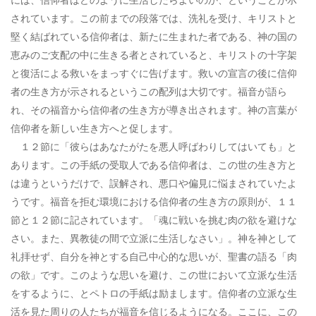
されています。この前までの段落では、洗礼を受け、キリストと
堅く結ばれている信仰者は、新たに生まれた者である、神の国の
恵みのご支配の中に生きる者とされていると、キリストの十字架
と復活による救いをまっすぐに告げます。救いの宣言の後に信仰
者の生き方が示されるというこの配列は大切です。福音が語ら
れ、その福音から信仰者の生き方が導き出されます。神の言葉が
信仰者を新しい生き方へと促します。
１２節に「彼らはあなたがたを悪人呼ばわりしてはいても」と
あります。この手紙の受取人である信仰者は、この世の生き方と
は違うというだけで、誤解され、悪口や偏見に悩まされていたよ
うです。福音を拒む環境における信仰者の生き方の原則が、１１
節と１２節に記されています。「魂に戦いを挑む肉の欲を避けな
さい。また、異教徒の間で立派に生活しなさい」。神を神として
礼拝せず、自分を神とする自己中心的な思いが、聖書の語る「肉
の欲」です。このような思いを避け、この世において立派な生活
をするように、とペトロの手紙は励まします。信仰者の立派な生
活を見た周りの人たちが福音を信じるようになる。ここに、この