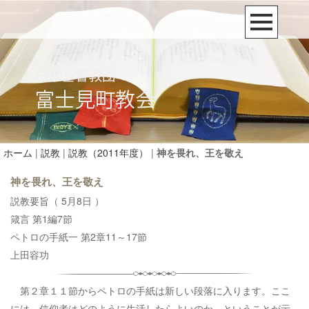
ホーム
|
説教
|
説教（2011年度）
|
神を畏れ、王を敬え
神を畏れ、王を敬え
説教要旨（ 5月8日 ）
箴言 第1編7節
ペトロの手紙一 第2章11～17節
上田容功
第２章１１節からペトロの手紙は新しい段落に入ります。ここ
には、信仰者はどのように生活したらよいのか、ということが示