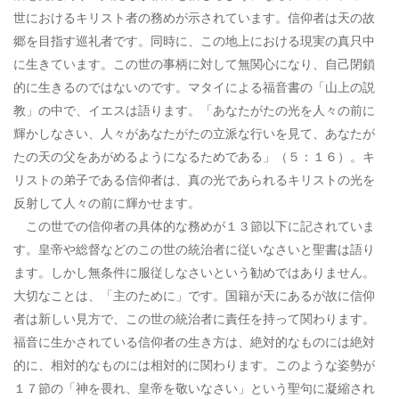
世におけるキリスト者の務めが示されています。信仰者は天の故
郷を目指す巡礼者です。同時に、この地上における現実の真只中
に生きています。この世の事柄に対して無関心になり、自己閉鎖
的に生きるのではないのです。マタイによる福音書の「山上の説
教」の中で、イエスは語ります。「あなたがたの光を人々の前に
輝かしなさい、人々があなたがたの立派な行いを見て、あなたが
たの天の父をあがめるようになるためである」（５：１６）。キ
リストの弟子である信仰者は、真の光であられるキリストの光を
反射して人々の前に輝かせます。
この世での信仰者の具体的な務めが１３節以下に記されていま
す。皇帝や総督などのこの世の統治者に従いなさいと聖書は語り
ます。しかし無条件に服従しなさいという勧めではありません。
大切なことは、「主のために」です。国籍が天にあるが故に信仰
者は新しい見方で、この世の統治者に責任を持って関わります。
福音に生かされている信仰者の生き方は、絶対的なものには絶対
的に、相対的なものには相対的に関わります。このような姿勢が
１７節の「神を畏れ、皇帝を敬いなさい」という聖句に凝縮され