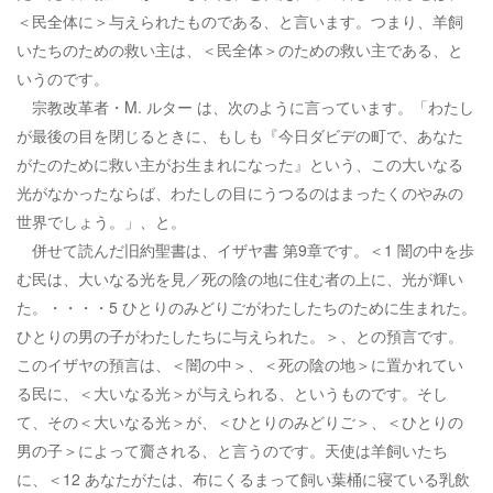
＜民全体に＞与えられたものである、と言います。つまり、羊飼
いたちのための救い主は、＜民全体＞のための救い主である、と
いうのです。
宗教改革者・M. ルター は、次のように言っています。「わたし
が最後の目を閉じるときに、もしも『今日ダビデの町で、あなた
がたのために救い主がお生まれになった』という、この大いなる
光がなかったならば、わたしの目にうつるのはまったくのやみの
世界でしょう。」、と。
併せて読んだ旧約聖書は、イザヤ書 第9章です。＜1 闇の中を歩
む民は、大いなる光を見／死の陰の地に住む者の上に、光が輝い
た。・・・・5 ひとりのみどりごがわたしたちのために生まれた。
ひとりの男の子がわたしたちに与えられた。＞、との預言です。
このイザヤの預言は、＜闇の中＞、＜死の陰の地＞に置かれてい
る民に、＜大いなる光＞が与えられる、というものです。そし
て、その＜大いなる光＞が、＜ひとりのみどりご＞、＜ひとりの
男の子＞によって齎される、と言うのです。天使は羊飼いたち
に、＜12 あなたがたは、布にくるまって飼い葉桶に寝ている乳飲