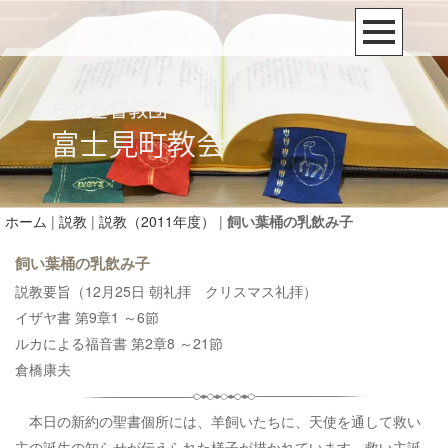
ホーム
|
説教
|
説教（2011年度）
|
飼い葉桶の乳飲み子
飼い葉桶の乳飲み子
説教要旨（12月25日 朝礼拝 クリスマス礼拝）
イザヤ書 第9章1 ～6節
ルカによる福音書 第2章8 ～21節
倉橋康夫
本日の新約の聖書個所には、羊飼いたちに、天使を通して救い
主の誕生の知らせが伝えられた様子が描かれています。救い主誕