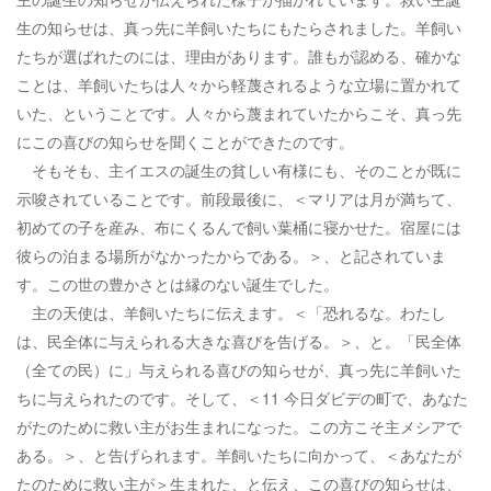
生の知らせは、真っ先に羊飼いたちにもたらされました。羊飼い
たちが選ばれたのには、理由があります。誰もが認める、確かな
ことは、羊飼いたちは人々から軽蔑されるような立場に置かれて
いた、ということです。人々から蔑まれていたからこそ、真っ先
にこの喜びの知らせを聞くことができたのです。
そもそも、主イエスの誕生の貧しい有様にも、そのことが既に
示唆されていることです。前段最後に、＜マリアは月が満ちて、
初めての子を産み、布にくるんで飼い葉桶に寝かせた。宿屋には
彼らの泊まる場所がなかったからである。＞、と記されていま
す。この世の豊かさとは縁のない誕生でした。
主の天使は、羊飼いたちに伝えます。＜「恐れるな。わたし
は、民全体に与えられる大きな喜びを告げる。＞、と。「民全体
（全ての民）に」与えられる喜びの知らせが、真っ先に羊飼いた
ちに与えられたのです。そして、＜11 今日ダビデの町で、あなた
がたのために救い主がお生まれになった。この方こそ主メシアで
ある。＞、と告げられます。羊飼いたちに向かって、＜あなたが
たのために救い主が＞生まれた、と伝え、この喜びの知らせは、