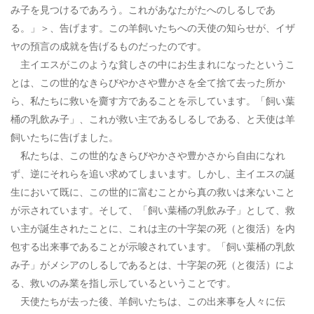
み子を見つけるであろう。これがあなたがたへのしるしであ
る。」＞、告げます。この羊飼いたちへの天使の知らせが、イザ
ヤの預言の成就を告げるものだったのです。
主イエスがこのような貧しさの中にお生まれになったというこ
とは、この世的なきらびやかさや豊かさを全て捨て去った所か
ら、私たちに救いを齎す方であることを示しています。「飼い葉
桶の乳飲み子」、これが救い主であるしるしである、と天使は羊
飼いたちに告げました。
私たちは、この世的なきらびやかさや豊かさから自由になれ
ず、逆にそれらを追い求めてしまいます。しかし、主イエスの誕
生において既に、この世的に富むことから真の救いは来ないこと
が示されています。そして、「飼い葉桶の乳飲み子」として、救
い主が誕生されたことに、これは主の十字架の死（と復活）を内
包する出来事であることが示唆されています。「飼い葉桶の乳飲
み子」がメシアのしるしであるとは、十字架の死（と復活）によ
る、救いのみ業を指し示しているということです。
天使たちが去った後、羊飼いたちは、この出来事を人々に伝