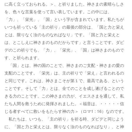
に高く立っておられる。＞、と祈りました。神さまの素晴らしさ
を、色々な言葉を使って言い表しています。この中には、
「力」、「栄光」、「国」という字が含まれています。私たちが
いつも祈っている「主の祈り」の最後の部分は、「国と力と栄え
とは、限りなく汝のものなればなり」です。「国と力と栄えと
は、とこしえに神さまのものだからです」と言うことです。ダビ
デのこの祈りでも、「力」、「栄光」、「国」は神さまのもので
す、と祈られます。
「国」とは、神の国のことで、神さまのご支配・神さまの愛の
支配のことです。「栄光」は、主の祈りで「栄え」と言われるの
と同じです。これは、神さまこそが第１で、最高である、という
ことです。そして「力」とは、全てのことを成し遂げることので
きる力のことです。この神さまの力が、イエスさまを通して、私
たち人間を救うために発揮されました。＜福音は、・・・・・信
じる者すべてに救いをもたらす神の力＞（ロマ1 : 16）なのです。
私たちは、いつも、「主の祈り」を祈る時、ダビデと同じよう
に、「国と力と栄えとは、限りなく汝のものなればなり」、と神