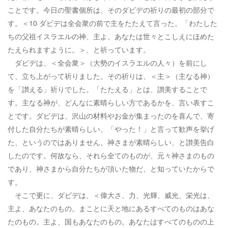
ことです。今日の聖書個所は、そのダビデの祈りの最初の部分で
す。＜10 ダビデは全会衆の前で主をたたえて言った。「わたした
ちの父祖イスラエルの神、主よ、あなたは世々とこしえにほめた
たえられますように。＞、と祈っています。
ダビデは、＜全会衆＞（大勢のイスラエルの人々）を前にし
て、立ち上がって祈りました。その祈りは、＜主＞（主なる神）
を「讃える」祈りでした。「たたえる」とは、讃美することで
す。主なる神が、どんなに素晴らしい方であるかを、言い表すこ
とです。ダビデは、沢山の材料やお金が集まったのを喜んで、寄
付した自分たちが素晴らしい、「やった！」と言って歓声を挙げ
た、というのではありません。神さまが素晴らしい、と讃美告白
したのです。何故なら、それら全てのものが、元々神さまのもの
であり、神さまから自分たちが頂いた物だ、と知っていたからで
す。
そこで更に、ダビデは、＜偉大さ、力、光輝、威光、栄光は、
主よ、あなたのもの。まことに天と地にあるすべてのものはあな
たのもの。主よ、国もあなたのもの。あなたはすべてのものの上