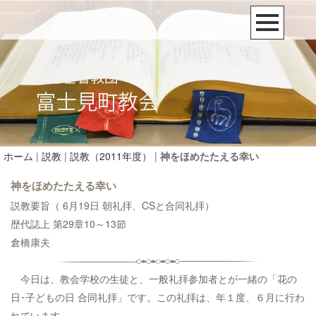
ホーム
|
説教
|
説教（2011年度）
|
神をほめたたえる幸い
神をほめたたえる幸い
説教要旨（ 6月19日 朝礼拝、CSと合同礼拝）
歴代誌上 第29章10～13節
倉橋康夫
今日は、教会学校の生徒と、一般礼拝参加者とが一緒の「花の
日･子どもの日 合同礼拝」です。この礼拝は、年１度、６月に行わ
れています。