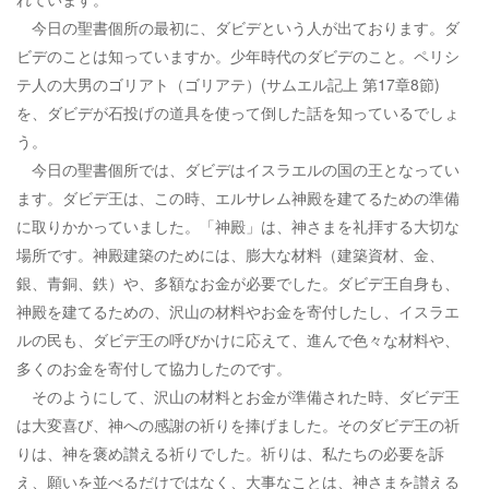
今日の聖書個所の最初に、ダビデという人が出ております。ダ
ビデのことは知っていますか。少年時代のダビデのこと。ペリシ
テ人の大男のゴリアト（ゴリアテ）(サムエル記上 第17章8節)
を、ダビデが石投げの道具を使って倒した話を知っているでしょ
う。
今日の聖書個所では、ダビデはイスラエルの国の王となってい
ます。ダビデ王は、この時、エルサレム神殿を建てるための準備
に取りかかっていました。「神殿」は、神さまを礼拝する大切な
場所です。神殿建築のためには、膨大な材料（建築資材、金、
銀、青銅、鉄）や、多額なお金が必要でした。ダビデ王自身も、
神殿を建てるための、沢山の材料やお金を寄付したし、イスラエ
ルの民も、ダビデ王の呼びかけに応えて、進んで色々な材料や、
多くのお金を寄付して協力したのです。
そのようにして、沢山の材料とお金が準備された時、ダビデ王
は大変喜び、神への感謝の祈りを捧げました。そのダビデ王の祈
りは、神を褒め讃える祈りでした。祈りは、私たちの必要を訴
え、願いを並べるだけではなく、大事なことは、神さまを讃える