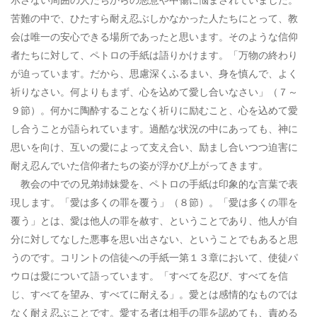
苦難の中で、ひたすら耐え忍ぶしかなかった人たちにとって、教
会は唯一の安心できる場所であったと思います。そのような信仰
者たちに対して、ペトロの手紙は語りかけます。「万物の終わり
が迫っています。だから、思慮深くふるまい、身を慎んで、よく
祈りなさい。何よりもまず、心を込めて愛し合いなさい」（７～
９節）。何かに陶酔することなく祈りに励むこと、心を込めて愛
し合うことが語られています。過酷な状況の中にあっても、神に
思いを向け、互いの愛によって支え合い、励まし合いつつ迫害に
耐え忍んでいた信仰者たちの姿が浮かび上がってきます。
教会の中での兄弟姉妹愛を、ペトロの手紙は印象的な言葉で表
現します。「愛は多くの罪を覆う」（８節）。「愛は多くの罪を
覆う」とは、愛は他人の罪を赦す、ということであり、他人が自
分に対してなした悪事を思い出さない、ということでもあると思
うのです。コリントの信徒への手紙一第１３章において、使徒パ
ウロは愛について語っています。「すべてを忍び、すべてを信
じ、すべてを望み、すべてに耐える」。愛とは感情的なものでは
なく耐え忍ぶことです。愛する者は相手の罪を認めても、責める