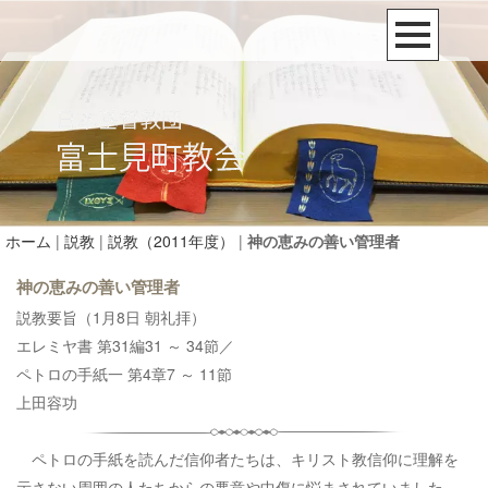
ホーム
|
説教
|
説教（2011年度）
|
神の恵みの善い管理者
神の恵みの善い管理者
説教要旨（1月8日 朝礼拝）
エレミヤ書 第31編31 ～ 34節／
ペトロの手紙一 第4章7 ～ 11節
上田容功
ペトロの手紙を読んだ信仰者たちは、キリスト教信仰に理解を
示さない周囲の人たちからの悪意や中傷に悩まされていました。