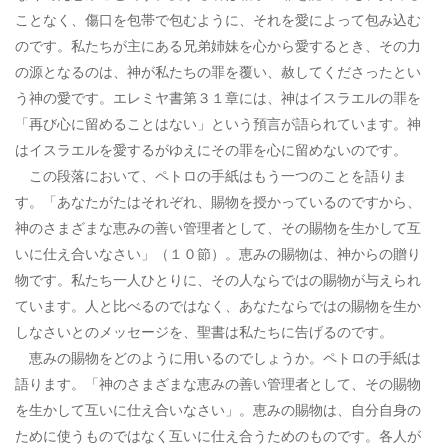
ことなく、傷口を包帯で包むように、それを愛によって包み込む
のです。私たちが主にある兄弟姉妹を心から愛するとき、その力
の源となるのは、神が私たちの罪を覆い、赦してくださったとい
う神の愛です。エレミヤ書第３１章には、神はイスラエルの罪を
「再び心に留めることはない」という預言が語られています。神
はイスラエルを愛するがゆえにその罪を心に留めないのです。
この段落において、ペトロの手紙はもう一つのことを語りま
す。「あなたがたはそれぞれ、賜物を授かっているのですから、
神のさまざまな恵みの善い管理者として、その賜物を生かして互
いに仕え合いなさい」（１０節）。恵みの賜物は、神からの贈り
物です。私たち一人ひとりに、その人ならではの賜物が与えられ
ています。人と比べるのではなく、あなたならではの賜物を生か
しなさいとのメッセージを、聖書は私たちに告げるのです。
恵みの賜物をどのように用いるのでしょうか。ペトロの手紙は
語ります。「神のさまざまな恵みの善い管理者として、その賜物
を生かして互いに仕え合いなさい」。恵みの賜物は、自分自身の
ために使うものではなく互いに仕え合うためのものです。各人が