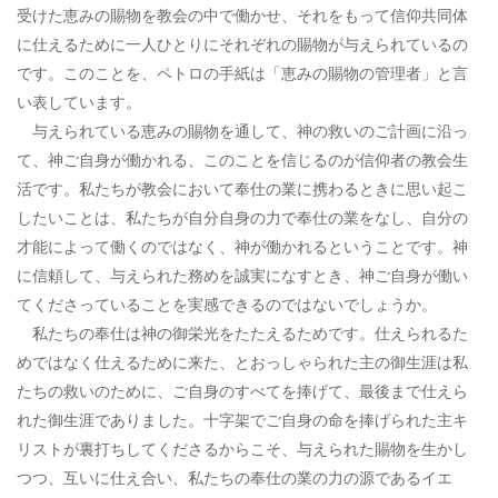
受けた恵みの賜物を教会の中で働かせ、それをもって信仰共同体
に仕えるために一人ひとりにそれぞれの賜物が与えられているの
です。このことを、ペトロの手紙は「恵みの賜物の管理者」と言
い表しています。
与えられている恵みの賜物を通して、神の救いのご計画に沿っ
て、神ご自身が働かれる、このことを信じるのが信仰者の教会生
活です。私たちが教会において奉仕の業に携わるときに思い起こ
したいことは、私たちが自分自身の力で奉仕の業をなし、自分の
才能によって働くのではなく、神が働かれるということです。神
に信頼して、与えられた務めを誠実になすとき、神ご自身が働い
てくださっていることを実感できるのではないでしょうか。
私たちの奉仕は神の御栄光をたたえるためです。仕えられるた
めではなく仕えるために来た、とおっしゃられた主の御生涯は私
たちの救いのために、ご自身のすべてを捧げて、最後まで仕えら
れた御生涯でありました。十字架でご自身の命を捧げられた主キ
リストが裏打ちしてくださるからこそ、与えられた賜物を生かし
つつ、互いに仕え合い、私たちの奉仕の業の力の源であるイエ