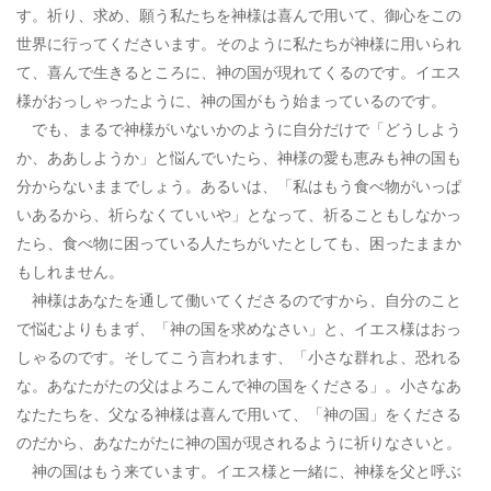
す。祈り、求め、願う私たちを神様は喜んで用いて、御心をこの
世界に行ってくださいます。そのように私たちが神様に用いられ
て、喜んで生きるところに、神の国が現れてくるのです。イエス
様がおっしゃったように、神の国がもう始まっているのです。
でも、まるで神様がいないかのように自分だけで「どうしよう
か、ああしようか」と悩んでいたら、神様の愛も恵みも神の国も
分からないままでしょう。あるいは、「私はもう食べ物がいっぱ
いあるから、祈らなくていいや」となって、祈ることもしなかっ
たら、食べ物に困っている人たちがいたとしても、困ったままか
もしれません。
神様はあなたを通して働いてくださるのですから、自分のこと
で悩むよりもまず、「神の国を求めなさい」と、イエス様はおっ
しゃるのです。そしてこう言われます、「小さな群れよ、恐れる
な。あなたがたの父はよろこんで神の国をくださる」。小さなあ
なたたちを、父なる神様は喜んで用いて、「神の国」をくださる
のだから、あなたがたに神の国が現されるように祈りなさいと。
神の国はもう来ています。イエス様と一緒に、神様を父と呼ぶ