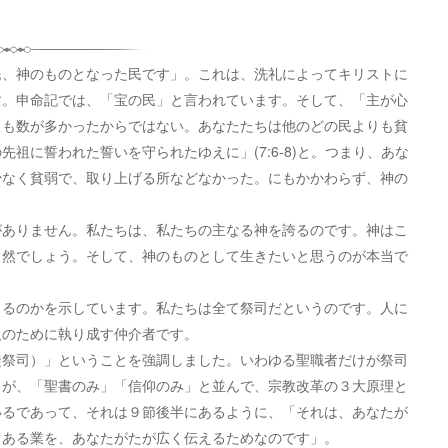
、神のものとなった民です」。これは、洗礼によってキリストに
す。申命記では、「宝の民」と言われています。そして、「主が心
りも数が多かったからではない。あなたたちは他のどの民よりも貧
祖に誓われた誓いを守られたゆえに」(7:6-8)と。つまり、あな
少なく貧弱で、取り上げる所などなかった。にもかかわらず、神の
ありません。私たちは、私たちの主なる神を誇るのです。神はこ
当然でしょう。そして、神のものとして生きたいと思うのが本当で
るのかを示しています。私たちは全て祭司だというのです。人に
人のために執り成す仲介者です。
祭司）」ということを強調しました。いわゆる聖職者だけが祭司
」が、「聖書のみ」「信仰のみ」と並んで、宗教改革の３大原理と
いるであって、それは９節後半にあるように、「それは、あなたが
力ある業を、あなたがたが広く伝えるためなのです」。