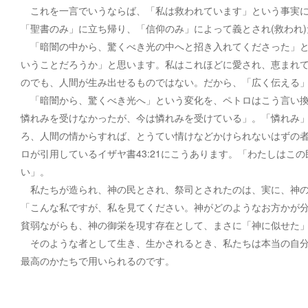
これを一言でいうならば、「私は救われています」という事実に
「聖書のみ」に立ち帰り、「信仰のみ」によって義とされ(救われ
「暗闇の中から、驚くべき光の中へと招き入れてくださった」と
いうことだろうか」と思います。私はこれほどに愛され、恵まれ
のでも、人間が生み出せるものではない。だから、「広く伝える
「暗闇から、驚くべき光へ」という変化を、ペトロはこう言い換
憐れみを受けなかったが、今は憐れみを受けている」。「憐れみ
ろ、人間の情からすれば、とうてい情けなどかけられないはずの
ロが引用しているイザヤ書43:21にこうあります。「わたしはこ
い」。
私たちが造られ、神の民とされ、祭司とされたのは、実に、神の
「こんな私ですが、私を見てください。神がどのようなお方かが
貧弱ながらも、神の御栄を現す存在として、まさに「神に似せた
そのような者として生き、生かされるとき、私たちは本当の自分
最高のかたちで用いられるのです。