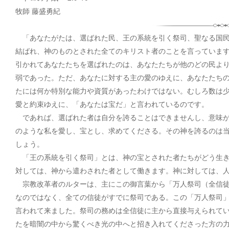
牧師 藤盛勇紀
「あなたがたは、選ばれた民、王の系統を引く祭司、聖なる国民
結ばれ、神のものとされた全てのキリスト者のことを言っていま
引かれてあなたたちを選ばれたのは、あなたたちが他のどの民よ
弱であった。ただ、あなたに対する主の愛のゆえに、あなたたちの先
たには何か特別な能力や資質があったわけではない。むしろ数は
愛と約束ゆえに、「あなたは宝だ」と言われているのです。
であれば、選ばれた者は自分を誇ることはできませんし、意味が
のような私を愛し、宝とし、求めてくださる。その神を誇るのは
しょう。
「王の系統を引く祭司」とは、神の宝とされた者たちがどう生き
対しては、神から遣わされた者として働きます。神に対しては、
宗教改革者のルターは、主にこの御言葉から「万人祭司（全信徒
なのではなく、全ての信徒がすでに祭司である。この「万人祭司
言われて来ました。祭司の務めは全信徒に主から直接与えられて
たを暗闇の中から驚くべき光の中へと招き入れてくださった方の