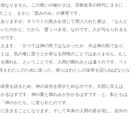
他なりません。この救いの確かさは、宗教改革の時代にまさに
)たこと、まさに「恵みのみ」の事実です。
ありますが、キリストの恵みを信じて受け入れた者は、「なんと
ていたのかと。だから「驚くべき光」なのです。人が与えられるも
」のです。
えます。「かつては神の民ではなかったが、今は神の民であり、
」とは、気の毒に思うとか単なる同情のことではありません。むし
者を憐れむ、ということです。人間の憐れみとは違うのです。ペト
の民をわたしのために造った。彼らはわたしの栄誉を語らねばならな
栄誉を語るため、神の栄光を現すためなのです。大胆に言えば、
分かるはずです。神の愛と憐れみが分かるはずです」と。私たちは
」「神のかたち」に造られたのです。
に生きることになります。そして本来の人間の姿を現し、自分の