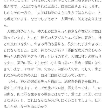
生き方で、人は誰でもそれに正直に、自由に生きようとします。
しかしその一方で、「人間は動物のように生きてはならない」と
も考えています。なぜでしょうか？ 人間の内に答えはありませ
ん。
人間は神のかたち、神の似姿に造られた特別な存在だと聖書は
語っています。とこが、最初の人アダムとエバは神に背反し、神
との交わりを失い、生きる目的も意味も、見失ったまま生きるこ
とになりました。この、神とのかかわり・霊的な次元の交わりを
失った人間の生き方を「肉」というのです。人間は神との交わり
を失い、霊的に死にましたが、なお魂（思い・意志・感情）は生
きています。それが「肉」であり、自然の人です。そして、生ま
れながらの自然の人は、自分は自由だと思っています。
しかし、神との関係を失った自由は、結局自分自身を破壊し、
喪失して行きます。そこで使徒パウロは、訴えるのです。「この
自由を、肉に罪を犯させる機会とはせずに、愛によって互いに仕
えなさい」と。これはなかなか分かりにくいことでしょう。仕え
ることが、なぜ自由なのか？