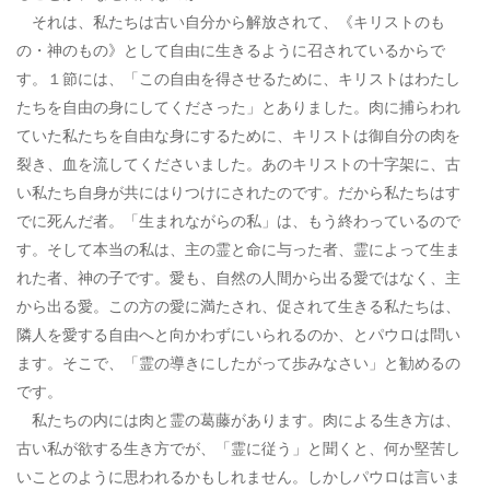
それは、私たちは古い自分から解放されて、《キリストのも
の・神のもの》として自由に生きるように召されているからで
す。１節には、「この自由を得させるために、キリストはわたし
たちを自由の身にしてくださった」とありました。肉に捕らわれ
ていた私たちを自由な身にするために、キリストは御自分の肉を
裂き、血を流してくださいました。あのキリストの十字架に、古
い私たち自身が共にはりつけにされたのです。だから私たちはす
でに死んだ者。「生まれながらの私」は、もう終わっているので
す。そして本当の私は、主の霊と命に与った者、霊によって生ま
れた者、神の子です。愛も、自然の人間から出る愛ではなく、主
から出る愛。この方の愛に満たされ、促されて生きる私たちは、
隣人を愛する自由へと向かわずにいられるのか、とパウロは問い
ます。そこで、「霊の導きにしたがって歩みなさい」と勧めるの
です。
私たちの内には肉と霊の葛藤があります。肉による生き方は、
古い私が欲する生き方でが、「霊に従う」と聞くと、何か堅苦し
いことのように思われるかもしれません。しかしパウロは言いま