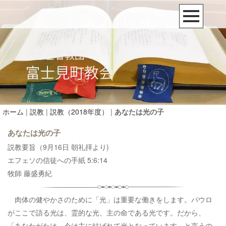
ホーム
|
説教
|
説教（2018年度）
|
あなたは光の子
あなたは光の子
説教要旨（9月16日 朝礼拝より)
エフェソの信徒への手紙 5:6:14
牧師 藤盛勇紀
肉体の健やかさのために「光」は重要な働きをします。パウロ
がここで語る光は、霊的な光、主の命である光です。だから、
「あなたがたは…今は主に結ばれて光となっています」と言うの