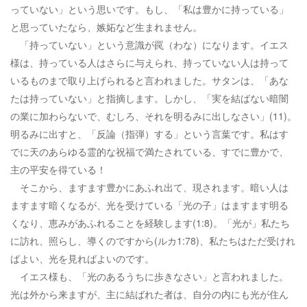
っていない」という思いです。もし、「私は豊かに持っている」
と思っていたなら、嫉妬など生まれません。
「持っていない」という意識が罠（わな）になります。イエス
様は、持っている人はさらに与えられ、持っていない人は持って
いるものまで取り上げられると言われました。サタンは、「あな
たは持っていない」と指摘します。しかし、「実を結ばない暗闇
の業に加わらないで、むしろ、それを明るみに出しなさい」(11)。
明るみに出すと、「反論（指弾）する」という言葉です。私はす
でに天のあらゆる霊的な祝福で満たされている、すでに豊かで、
主の平安を得ている！
そこから、ますます豊かにあふれ出て、現されます。暗い人は
ますます暗くなるが、光を受けている「光の子」はますます明る
くなり、恵みがあふれることを経験します(1:8)。「光が」私たち
に訪れ、照らし、導くのですから(ルカ1:78)、私たちはただ受けれ
ばよい、光を見ればよいのです。
イエス様も、「光のあるうちに歩きなさい」と言われました。
光は外から来ますが、主に結ばれた者は、自分の内にも光が住ん