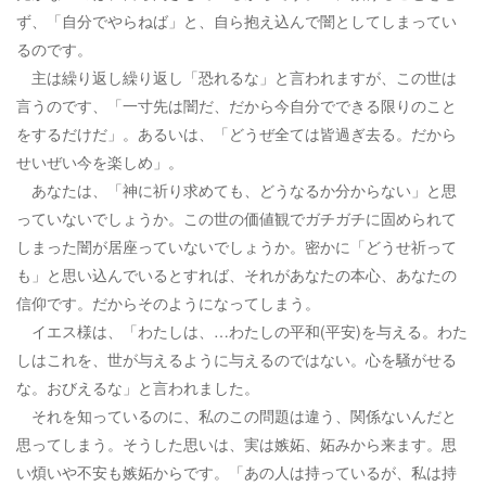
ず、「自分でやらねば」と、自ら抱え込んで闇としてしまってい
るのです。
主は繰り返し繰り返し「恐れるな」と言われますが、この世は
言うのです、「一寸先は闇だ、だから今自分でできる限りのこと
をするだけだ」。あるいは、「どうぜ全ては皆過ぎ去る。だから
せいぜい今を楽しめ」。
あなたは、「神に祈り求めても、どうなるか分からない」と思
っていないでしょうか。この世の価値観でガチガチに固められて
しまった闇が居座っていないでしょうか。密かに「どうせ祈って
も」と思い込んでいるとすれば、それがあなたの本心、あなたの
信仰です。だからそのようになってしまう。
イエス様は、「わたしは、…わたしの平和(平安)を与える。わた
しはこれを、世が与えるように与えるのではない。心を騒がせる
な。おびえるな」と言われました。
それを知っているのに、私のこの問題は違う、関係ないんだと
思ってしまう。そうした思いは、実は嫉妬、妬みから来ます。思
い煩いや不安も嫉妬からです。「あの人は持っているが、私は持