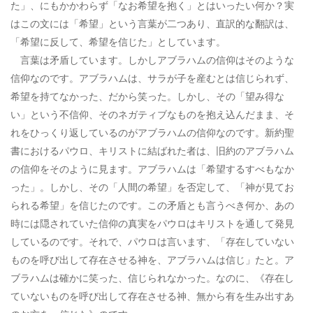
た」、にもかかわらず「なお希望を抱く」とはいったい何か？実
はこの文には「希望」という言葉が二つあり、直訳的な翻訳は、
「希望に反して、希望を信じた」としています。
言葉は矛盾しています。しかしアブラハムの信仰はそのような
信仰なのです。アブラハムは、サラが子を産むとは信じられず、
希望を持てなかった、だから笑った。しかし、その「望み得な
い」という不信仰、そのネガティブなものを抱え込んだまま、そ
れをひっくり返しているのがアブラハムの信仰なのです。新約聖
書におけるパウロ、キリストに結ばれた者は、旧約のアブラハム
の信仰をそのように見ます。アブラハムは「希望するすべもなか
った」。しかし、その「人間の希望」を否定して、「神が見てお
られる希望」を信じたのです。この矛盾とも言うべき何か、あの
時には隠されていた信仰の真実をパウロはキリストを通して発見
しているのです。それで、パウロは言います、「存在していない
ものを呼び出して存在させる神を、アブラハムは信じ」たと。ア
ブラハムは確かに笑った、信じられなかった。なのに、《存在し
ていないものを呼び出して存在させる神、無から有を生み出すあ