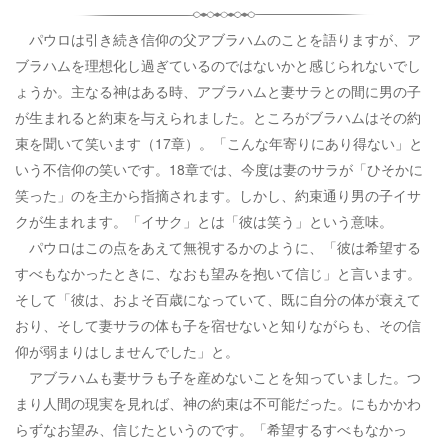
パウロは引き続き信仰の父アブラハムのことを語りますが、ア
ブラハムを理想化し過ぎているのではないかと感じられないでし
ょうか。主なる神はある時、アブラハムと妻サラとの間に男の子
が生まれると約束を与えられました。ところがブラハムはその約
束を聞いて笑います（17章）。「こんな年寄りにあり得ない」と
いう不信仰の笑いです。18章では、今度は妻のサラが「ひそかに
笑った」のを主から指摘されます。しかし、約束通り男の子イサ
クが生まれます。「イサク」とは「彼は笑う」という意味。
パウロはこの点をあえて無視するかのように、「彼は希望する
すべもなかったときに、なおも望みを抱いて信じ」と言います。
そして「彼は、およそ百歳になっていて、既に自分の体が衰えて
おり、そして妻サラの体も子を宿せないと知りながらも、その信
仰が弱まりはしませんでした」と。
アブラハムも妻サラも子を産めないことを知っていました。つ
まり人間の現実を見れば、神の約束は不可能だった。にもかかわ
らずなお望み、信じたというのです。「希望するすべもなかっ