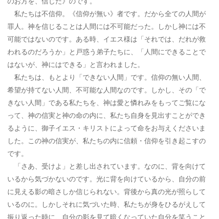
のお方を、信じた》のです。
私たちは不信仰。《信仰が無い》者です。だから全ての人間が
罪人。神を信じることは人間には不可能だった。しかし神には不
可能ではないのです。ある時、イエス様は「それでは、だれが救
われるのだろうか」と戸惑う弟子たちに、「人間にできることで
はないが、神にはできる」と言われました。
私たちは、もとより「できない人間」です。信仰の無い人間、
希望が持てない人間、不可能な人間なのです。しかし、その「で
きない人間」である私たちを、神は愛と憐れみをもってご覧にな
って、神の信実と神の命の内に、私たち自身を見出すことができ
るように、御子イエス・キリストによって命をお与えくださいま
した。この神の信実が、私たちの内に信頼・信仰を引き起こすの
です。
「さあ、受けよ」と差し出されています。なのに、背を向けて
いるから気づかないのです。光に背を向けているから、自分の前
に見える影の暗さしか信じられない。背後から真の光が照らして
いるのに。しかしそれに気づいた時、私たちが身をひるがえして
振り返った時に、自分の影を見て暗くなっていた自分を笑うこと