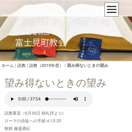
ホーム
|
説教
|
説教（2019年度）
|
望み得ないときの望み
望み得ないときの望み
説教要旨（6月30日 朝礼拝より)
ローマの信徒への手紙 4:13-25
牧師 藤盛勇紀