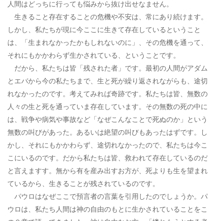
人間はどっちに行っても悩みから抜け出せなません。
生きること存在することの危機や不安は、常にあり続けます。
しかし、私たちが現に今ここに生きて存在しているということ
は、「生まれなかったかもしれないのに」、その危機を通って、
それにもかかわらず生かされている、ということです。
だから、私たちは皆「残された者」です。最初の人間がアダム
とエバから今の私たちまで、生と死が繰り返されながらも、途切
れなかったのです。考えてみれば奇跡です。私たちは皆、無数の
人々の生と死を通っていま存在しています。その無数の死の中に
は、戦争や病気や事故など「なぜこんなことで死ぬのか」という
無数の叫びがあった。あるいは絶望の叫びもあったはずです。し
かし、それにもかかわらず、途切れなかったので、私たちは今こ
こにいるのです。だから私たちは皆、救われて存在しているのだ
と言えますす。無から有を産み出すお方が、死よりも生を望まれ
ているから、生きることが残されているのです。
パウロはなぜここで預言者の言葉を引用したのでしょうか。パ
ウロは、私たち人間は神の自由のもとに生かされていることをこ