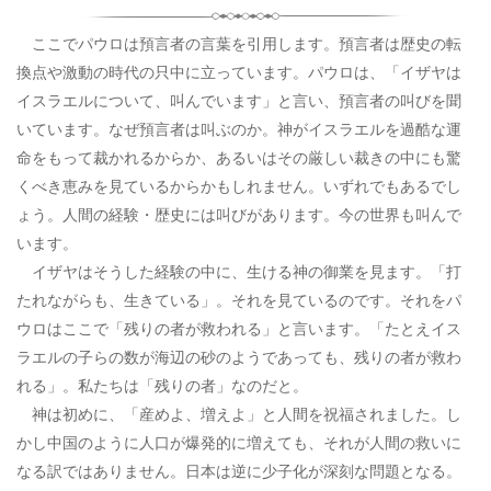
ここでパウロは預言者の言葉を引用します。預言者は歴史の転
換点や激動の時代の只中に立っています。パウロは、「イザヤは
イスラエルについて、叫んでいます」と言い、預言者の叫びを聞
いています。なぜ預言者は叫ぶのか。神がイスラエルを過酷な運
命をもって裁かれるからか、あるいはその厳しい裁きの中にも驚
くべき恵みを見ているからかもしれません。いずれでもあるでし
ょう。人間の経験・歴史には叫びがあります。今の世界も叫んで
います。
イザヤはそうした経験の中に、生ける神の御業を見ます。「打
たれながらも、生きている」。それを見ているのです。それをパ
ウロはここで「残りの者が救われる」と言います。「たとえイス
ラエルの子らの数が海辺の砂のようであっても、残りの者が救わ
れる」。私たちは「残りの者」なのだと。
神は初めに、「産めよ、増えよ」と人間を祝福されました。し
かし中国のように人口が爆発的に増えても、それが人間の救いに
なる訳ではありません。日本は逆に少子化が深刻な問題となる。