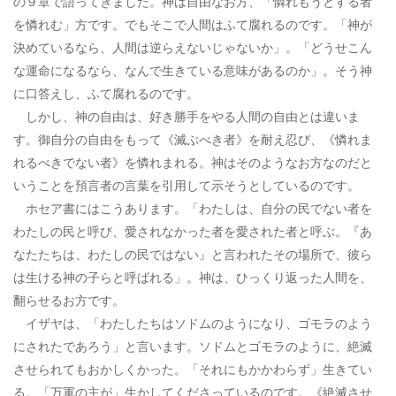
の９章で語ってきました。神は自由なお方、「憐れもうとする者
を憐れむ」方です。でもそこで人間はふて腐れるのです。「神が
決めているなら、人間は逆らえないじゃないか」。「どうせこん
な運命になるなら、なんで生きている意味があるのか」。そう神
に口答えし、ふて腐れるのです。
しかし、神の自由は、好き勝手をやる人間の自由とは違いま
す。御自分の自由をもって《滅ぶべき者》を耐え忍び、《憐れま
れるべきでない者》を憐れまれる。神はそのようなお方なのだと
いうことを預言者の言葉を引用して示そうとしているのです。
ホセア書にはこうあります。「わたしは、自分の民でない者を
わたしの民と呼び、愛されなかった者を愛された者と呼ぶ。『あ
なたたちは、わたしの民ではない』と言われたその場所で、彼ら
は生ける神の子らと呼ばれる」。神は、ひっくり返った人間を、
翻らせるお方です。
イザヤは、「わたしたちはソドムのようになり、ゴモラのよう
にされたであろう」と言います。ソドムとゴモラのように、絶滅
させられてもおかしくかった。「それにもかかわらず」生きてい
る。「万軍の主が」生かしてくださっているのです。《絶滅させ