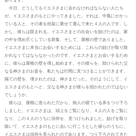
今日、どうしてもイエスさまに会わなければならない人たち
が、イエスさまのもとにやってきました。それは、中風にかかっ
ている人と、その者を担架に乗せて運んで来た４人の人です。し
かし、彼らは阻まれる。イエスさまとの出会いを妨げたのは、家
の中を埋め尽くしている群集、そして、屋根の壁でありました。
イエスさまに本当にお会いするためには、これらの妨げが取り除
かれなくてはならなかったのです。イエスさまとお会いするため
に、彼らは屋根の壁を壊し始めます。その彼らを、助けられた父
なる神さまのお姿を、私たちは行間に見つけることができます。
隔ての壁を、壊されたのは、神さまだった。そのようにして、イ
エスさまのもとへと、父なる神さまが彼らを招かれたのではない
でしょうか。
彼らは、屋根に造られた穴から、病人の寝ている床をつり下ろ
しました。イエスさまは、頭上をご覧になり、４人の人をご覧に
なり、この４人のうちに信仰を、見つけられました。妨げを取り
除いて、イエスさまのもとに会いに行こうとした彼らのうちに、
イエスさまは信仰を見られたのであります。つり下ろされてきた