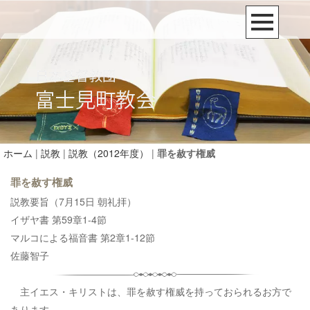
ホーム
|
説教
|
説教（2012年度）
|
罪を赦す権威
罪を赦す権威
説教要旨（7月15日 朝礼拝）
イザヤ書 第59章1-4節
マルコによる福音書 第2章1-12節
佐藤智子
主イエス・キリストは、罪を赦す権威を持っておられるお方で
あります。