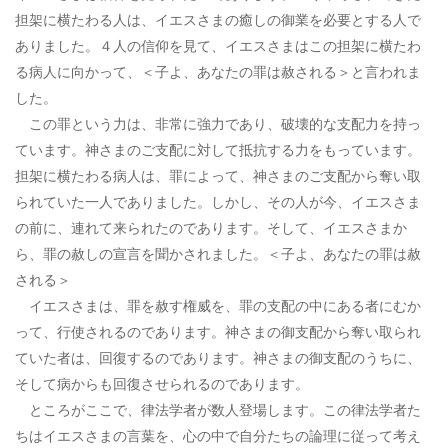
担架に横たわる人は、イエスさまの癒しの御業を必要とする人で
ありました。４人の信仰を見て、イエスさまはこの担架に横たわ
る病人に向かって、＜子よ、あなたの罪は赦される＞と言われま
した。
この罪という力は、非常に強力であり、破壊的な支配力を持っ
ています。神さまのご支配に対して抵抗する力をもっています。
担架に横たわる病人は、罪によって、神さまのご支配から奪い取
られていた一人でありました。しかし、その人が今、イエスさま
の前に、連れて来られたのであります。そして、イエスさまか
ら、罪の赦しの宣言を聞かされました。＜子よ、あなたの罪は赦
される＞
イエスさまは、罪を赦す権威を、罪の支配の中にある者にむか
って、行使されるのであります。神さまの御支配から奪い取られ
ていた者は、回復するのであります。神さまの御支配のうちに、
そして病からも回復させられるのであります。
ところがここで、律法学者が数人登場します。この律法学者た
ちはイエスさまの言葉を、心の中で自分たちの論理に従って考え