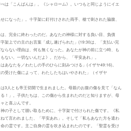
夕べは「こんばんは」。《シャローム》。いつもと同じようにイエ
せになった」。十字架に釘付けされた両手、槍で刺された脇腹、
は、完全に終わったのだ。あなたの神様に対する負い目、負債
架上での主のお言葉「成し遂げられた」(19:30は、「支払い完
ばならない理由は、何も無くなった。あなたが神の前に立つ時、も
ともない。一切ないんだよ》。だから、「平安あれ」。
なたを／わたしの手のひらに刻みつける」(イザヤ49:16)。
彼の受けた傷によって、わたしたちはいやされた」（イザヤ
は3人とも帝王切開で生まれました。母親のお腹の傷を見て「なん
てる！」。子供たちは、この傷から生まれたのだと知りますが、母
キャと喜ぶんです。
神の子として贖い取るために、十字架で付けられた傷です。《私
重ねて言われました、「平安あれ」。そして「私もあなた方を遣わ
・命の霊です。主ご自身の霊を吹き込まれたのです。「聖霊を受け