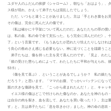
ユダヤ人のふだんの挨拶《シャローム》。朝なら「おはよう」、
ス様が現れ、かえって弟子たちは混乱したでしょう。
ただ、いつもと違うことがありました。主は「手とわき腹をお見
その傷は、完全に死んだ人の傷です。
《私は確かに十字架について死んだのだ。あなたたちの罪の償い
は、私の血、私の命で全て支払った。もう完全に済んだのだ》。十字
了」という言葉です。《もうあなたが恐れたり怯えたりしなけれ
う良心の咎めさえ感じる必要もない。神に近づくことを躊躇うこ
弟子たちは、傷を持った主を見て喜んだのです。「見よ、わたしはあ
「彼の受けた懲らしめによって、わたしたちに平和が与えられ、
53:5）。
《傷を見て喜ぶ》、ということがあるでしょうか？ 私の娘たち
だろう？」と思います。「ママのお腹、でっかいバッテンになっ
親の大きな傷跡を見て、「こっから産まれたんだ！」と、キャッ
イエス様の傷はどこで付けられた傷なのか。あなたを神のもの・
は自分の肉を裂き、血を流して、あなたを買い取った！》。主は
す」と。主は弟子たちに「息を吹きかけ」ました。神の命の息吹