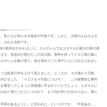
。私たちが知らせる福音の中核です。しかし、大抵の人はそんな
い。それも当然です。
様の処刑が行われました。エルサレムではユダヤ人の最大の祭の過
います。安息日が明けたこの日の朝、香料を持ってイエス様の墓に
エルサレムを駆け巡り、身を潜めていた弟子たちにも伝えられまし
々は歓喜の声を上げて迎えました。ところが、その僅か５日後、
は叫びました。「イエスを十字架につけろ！」 この衝撃的な事件
主を裏切ってしまった罪責感に苛まれていたでしょう。ユダヤ人に
呪われた者だったというのか？ もう何が何だか分からない。彼ら
平和があるように』と言われた」というのです。「平安あれ」。