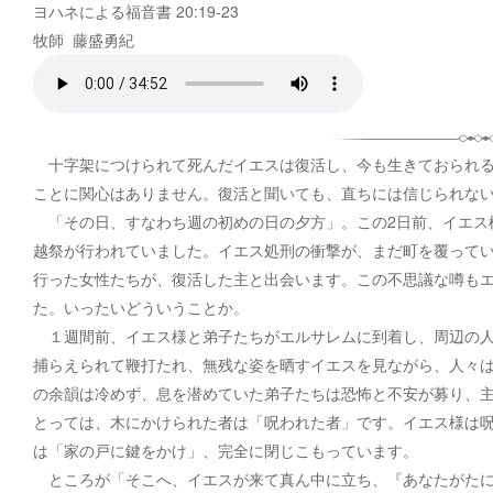
ヨハネによる福音書 20:19-23
牧師 藤盛勇紀
十字架につけられて死んだイエスは復活し、今も生きておられる
ことに関心はありません。復活と聞いても、直ちには信じられな
「その日、すなわち週の初めの日の夕方」。この2日前、イエス
越祭が行われていました。イエス処刑の衝撃が、まだ町を覆って
行った女性たちが、復活した主と出会います。この不思議な噂も
た。いったいどういうことか。
１週間前、イエス様と弟子たちがエルサレムに到着し、周辺の人
捕らえられて鞭打たれ、無残な姿を晒すイエスを見ながら、人々
の余韻は冷めず、息を潜めていた弟子たちは恐怖と不安が募り、
とっては、木にかけられた者は「呪われた者」です。イエス様は
は「家の戸に鍵をかけ」、完全に閉じこもっています。
ところが「そこへ、イエスが来て真ん中に立ち、『あなたがたに