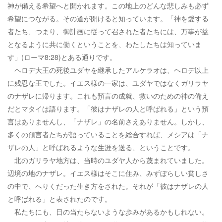
神が備える希望へと開かれます。この地上のどんな悲しみも必ず
希望につながる。その道が開けると知っています。「神を愛する
者たち、つまり、御計画に従って召された者たちには、万事が益
となるように共に働くということを、わたしたちは知っていま
す」(ローマ8:28)とある通りです。
ヘロデ大王の死後ユダヤを継承したアルケラオは、ヘロデ以上
に残忍な王でした。イエス様の一家は、ユダヤではなくガリラヤ
のナザレに帰ります。これも預言の成就、救いのための神の備え
だとマタイは語ります。「彼はナザレの人と呼ばれる」という預
言はありませんし、「ナザレ」の名前さえありません。しかし、
多くの預言者たちが語っていることを総合すれば、メシアは「ナ
ザレの人」と呼ばれるような生涯を送る、ということです。
北のガリラヤ地方は、当時のユダヤ人から蔑まれていました。
辺境の地のナザレ。イエス様はそこに住み、みずぼらしい貧しさ
の中で、へりくだった生き方をされた。それが「彼はナザレの人
と呼ばれる」と表されたのです。
私たちにも、日の当たらないような歩みがあるかもしれない。