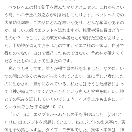
ベツレヘムの村で初子を産んだマリアとヨセフ。これからとい
う時、ヘロデ王の残忍さが剥き出しになります。ベツレヘムでの
大量幼児虐殺。この話にどんな救いがあり、どんな希望があるの
か。貧しい夫婦はエジプトへ逃れますが、旅費や滞在費はどうす
るのか？ そこに、あの東方の学者たちが献げた宝物がありまし
た。予め神が備えておられたのです。イエス様の一家は、自分で
得たのでない、自分で獲得したものではない、予め神が備えてく
ださったものによって生きたのです。
私たちもそうです。誰もが裸で母の胎を出ました。なのに、い
つの間にか多くのものが与えられています。無に等しい者だった
のに生かされ、豊かにされている。私たちはそうした経験によっ
て《神が備えていてくださった》という恵みと祝福を味わい、神
とその恵みを証ししていくのでしょう。イスラエルもまさに、そ
ういう民でした(申命記6:10-12)。
「わたしは、エジプトからわたしの子を呼び出した」(ホセア
11:1)。出エジプトを想起しています。出エジプトの出来事は、実
体を予め指し示す型、タイプ、モデルでした。実体・本体は、神