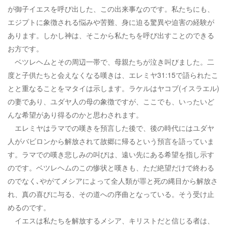
が御子イエスを呼び出した、この出来事なのです。私たちにも、
エジプトに象徴される悩みや苦難、身に迫る驚異や迫害の経験が
あります。しかし神は、そこから私たちを呼び出すことのできる
お方です。
ベツレヘムとその周辺一帯で、母親たちが泣き叫びました。二
度と子供たちと会えなくなる嘆きは、エレミヤ31:15で語られたこ
とと重なることをマタイは示します。ラケルはヤコブ(イスラエル)
の妻であり、ユダヤ人の母の象徴ですが、ここでも、いったいど
んな希望があり得るのかと思わされます。
エレミヤはラマでの嘆きを預言した後で、後の時代にはユダヤ
人がバビロンから解放されて故郷に帰るという預言を語っていま
す。ラマでの嘆き悲しみの叫びは、遠い先にある希望を指し示す
のです。ベツレヘムのこの惨状と嘆きも、ただ絶望だけで終わる
のでなく､やがてメシアによって全人類が罪と死の縄目から解放さ
れ、真の喜びに与る、その道への序曲となっている。そう受け止
めるのです。
イエスは私たちを解放するメシア、キリストだと信じる者は、