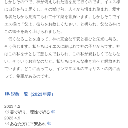
しかしその中で、神が備えられた道を見て行くのです。イエス様
は自分を与え尽くし、その挙げ句、人々から憎まれ蔑まれ、愛す
る者たちから見捨てられて十字架を背負います。しかしそこでイ
エス様は「父よ、彼らをお赦しください」と祈られ、父なる神は
この御子を高く上げられました。
低くなることを通って、神の完全な平安と喜びと栄光に与る。
そう信じます。私たちはイエスに結ばれて神の子だからです。神
はこの私を子として慈しんでおられ、この私が愛おしくてならな
い、そういうお方なのだと。私たちはそんな生き方へと解放され
ています。どこにあっても、インマヌエルの主キリストの内にあ
って、希望があるのです。
説教一覧（2023年度）
2023.4.2
霊で祈り、理性で祈る
2023.4.9
あなた方に平安あれ