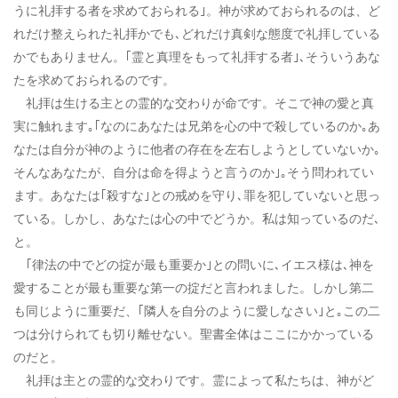
うに礼拝する者を求めておられる｣。神が求めておられるのは、ど
れだけ整えられた礼拝かでも､どれだけ真剣な態度で礼拝している
かでもありません。｢霊と真理をもって礼拝する者｣､そういうあな
たを求めておられるのです。
礼拝は生ける主との霊的な交わりが命です。そこで神の愛と真
実に触れます｡｢なのにあなたは兄弟を心の中で殺しているのか｡あ
なたは自分が神のように他者の存在を左右しようとしていないか｡
そんなあなたが、自分は命を得ようと言うのか｣｡そう問われてい
ます。あなたは｢殺すな｣との戒めを守り､罪を犯していないと思っ
ている。しかし、あなたは心の中でどうか。私は知っているのだ､
と。
｢律法の中でどの掟が最も重要か｣との問いに､イエス様は､神を
愛することが最も重要な第一の掟だと言われました。しかし第二
も同じように重要だ、｢隣人を自分のように愛しなさい｣と｡この二
つは分けられても切り離せない。聖書全体はここにかかっている
のだと。
礼拝は主との霊的な交わりです。霊によって私たちは、神がど