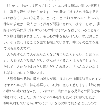
｢しかし、わたしは言っておく｣｡イエス様は律法の新しい解釈を
し、真意を浮かび上がらせます。その肝は「神は人の行為を見る
のではなく、人の心を見る」ということです(⇒サムエル上16:7)。
律法の規定は、殺人という行為が問題にされています。しかし､実
際その行為に及ぶ前､すでに心の中でその人を殺していることをイ
エス様は指摘されました。もし心の中を見られたら、私はおしま
い。そう思われることを誰でも抱えています。神はその全てを見
ておられるのです。
人を殺すなんて大それたことなど考えたこともない、と言う人
も、人を恨んだり憎んだり、妬んだりすることはあるでしょう。
そして、人から憎まれたり妬んだりされると、「あんな人いなけ
ればよいのに」と思います。
人類最初の兄弟に最初の殺人が起こりました(創世記4章)｡カイン
は弟アベルと共に神を礼拝していた時に激しく怒ります。｢弟と俺
の扱いの違いはなんだ！」｡すでに、共に生きる兄弟との関係は破
壊されていました。カインがアベルを殺したのは野原でしたが、
神を礼拝している時､すでにアベルを心の中で無き者にしたので