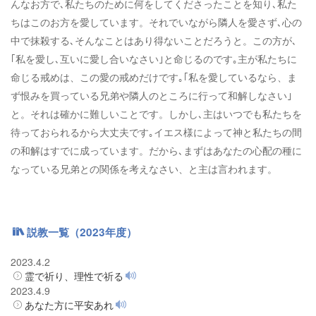
んなお方で､私たちのために何をしてくださったことを知り､私た
ちはこのお方を愛しています。それでいながら隣人を愛さず､心の
中で抹殺する､そんなことはあり得ないことだろうと。この方が､
｢私を愛し､互いに愛し合いなさい｣と命じるのです｡主が私たちに
命じる戒めは、この愛の戒めだけです｡｢私を愛しているなら、ま
ず恨みを買っている兄弟や隣人のところに行って和解しなさい｣
と。それは確かに難しいことです。しかし､主はいつでも私たちを
待っておられるから大丈夫です｡イエス様によって神と私たちの間
の和解はすでに成っています。だから､まずはあなたの心配の種に
なっている兄弟との関係を考えなさい、と主は言われます。
説教一覧（2023年度）
2023.4.2
霊で祈り、理性で祈る
2023.4.9
あなた方に平安あれ