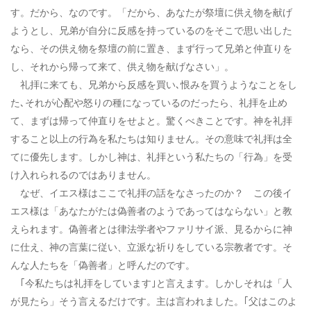
す。だから、なのです。「だから、あなたが祭壇に供え物を献げ
ようとし、兄弟が自分に反感を持っているのをそこで思い出した
なら、その供え物を祭壇の前に置き、まず行って兄弟と仲直りを
し、それから帰って来て、供え物を献げなさい」。
礼拝に来ても、兄弟から反感を買い､恨みを買うようなことをし
た､それが心配や怒りの種になっているのだったら、礼拝を止め
て、まずは帰って仲直りをせよと。驚くべきことです。神を礼拝
すること以上の行為を私たちは知りません。その意味で礼拝は全
てに優先します。しかし神は、礼拝という私たちの「行為」を受
け入れられるのではありません。
なぜ、イエス様はここで礼拝の話をなさったのか？ この後イ
エス様は「あなたがたは偽善者のようであってはならない」と教
えられます。偽善者とは律法学者やファリサイ派、見るからに神
に仕え、神の言葉に従い、立派な祈りをしている宗教者です。そ
んな人たちを「偽善者」と呼んだのです。
｢今私たちは礼拝をしています｣と言えます。しかしそれは「人
が見たら」そう言えるだけです。主は言われました。｢父はこのよ