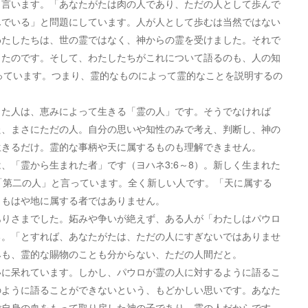
言います。「あなたがたは肉の人であり、ただの人として歩んで
んでいる」と問題にしています。人が人として歩むは当然ではない
わたしたちは、世の霊ではなく、神からの霊を受けました。それで
ったのです。そして、わたしたちがこれについて語るのも、人の知
よっています。つまり、霊的なものによって霊的なことを説明するの
た人は、恵みによって生きる「霊の人」です。そうでなければ
た、まさにただの人。自分の思いや知性のみで考え、判断し、神の
生きるだけ。霊的な事柄や天に属するものも理解できません。
「霊から生まれた者」です（ヨハネ3:6～8）。新しく生まれた
「第二の人」と言っています。全く新しい人です。「天に属する
。もはや地に属する者ではありません。
りさまでした。妬みや争いが絶えず、ある人が「わたしはパウロ
る。「とすれば、あなたがたは、ただの人にすぎないではありませ
みも、霊的な賜物のことも分からない、ただの人間だと。
に呆れています。しかし、パウロが霊の人に対するように語るこ
のように語ることができないという、もどかしい思いです。あなた
ご自身の血をもって取り戻した神の子であり、霊の人だからです。