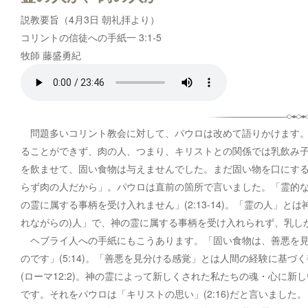
説教要旨（4月3日 朝礼拝より）
コリントの信徒への手紙一 3:1-5
牧師 藤盛勇紀
問題多いコリント教会に対して、パウロは改めて語りかけます。
ることができず、肉の人、つまり、キリストとの関係では乳飲み
を飲ませて、固い食物は与えませんでした。まだ固い物を口にす
らず肉の人だから」。パウロは直前の箇所で言いました。「霊的
の霊に属する事柄を受け入れません」(2:13-14)。「霊の人」
れながらの)人」で、神の霊に属する事柄を受け入れられず、乳し
ヘブライ人への手紙にもこうあります。「固い食物は、善悪を見
のです」(5:14)。「善悪を見分ける感覚」とは人間の経験に基
(ローマ12:2)。神の霊によって新しくされた私たちの魂・心に新
です。それをパウロは「キリストの思い」(2:16)だと言いました。