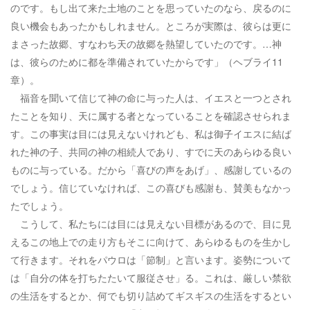
のです。もし出て来た土地のことを思っていたのなら、戻るのに
良い機会もあったかもしれません。ところが実際は、彼らは更に
まさった故郷、すなわち天の故郷を熱望していたのです。…神
は、彼らのために都を準備されていたからです」（ヘブライ11
章）。
福音を聞いて信じて神の命に与った人は、イエスと一つとされ
たことを知り、天に属する者となっていることを確認させられま
す。この事実は目には見えないけれども、私は御子イエスに結ば
れた神の子、共同の神の相続人であり、すでに天のあらゆる良い
ものに与っている。だから「喜びの声をあげ」、感謝しているの
でしょう。信じていなければ、この喜びも感謝も、賛美もなかっ
たでしょう。
こうして、私たちには目には見えない目標があるので、目に見
えるこの地上での走り方もそこに向けて、あらゆるものを生かし
て行きます。それをパウロは「節制」と言います。姿勢について
は「自分の体を打ちたたいて服従させ」る。これは、厳しい禁欲
の生活をするとか、何でも切り詰めてギスギスの生活をするとい