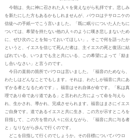
今朝は、先に神に召された人々を覚えながら礼拝です。悲しみ
を新たにした方もあるかもしれませんが、パウロはテサロニケの
信徒への手紙一でこう言いました。「既に眠りについた人たちに
ついては、希望を持たない他の人々のように嘆き悲しまないため
に、ぜひ次のことを知っておいてほしい」。そこで何を語ったか
というと、イエスを信じて死んだ者は、主イエスの死と復活に結
ばれている、いつまでも主と共にいる、この希望によって「励ま
し合いなさい」と言うのです。
今日の直前の箇所でパウロは言いました。「福音のためなら、
わたしはどんなことでもします。それは、わたしが福音に共にあ
ずかる者となるためです」。福音はそれ自体が命です。「私は真
理であり命であり道である」と言われた方によって命を与えら
れ、生かされ、導かれ、完成させられます。福音はまさにイエス
ご自身です。道であるイエスと共に生き、この方が示すところを
目指して、この方を世の人々に伝えながら、「福音に共に与る者
と」なりながら歩んで行くのです。
どこを目指して行くのでしょうか。その目標についてパウロ