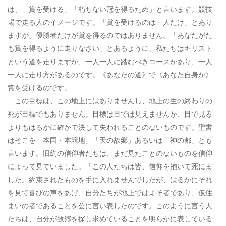
は、「賞を受ける」「朽ちない冠を得るため」と言います。競技
場で走る人のイメージです。「賞を受けるのは一人だけ」とあり
ますが、優勝者だけが賞を得るのではありません。「あなたがた
も賞を得るように走りなさい」とあるように、私たちはキリスト
という道を走りますが、一人一人に踏むべきコースがあり、一人
一人に走り方があるのです。《あなたの道》で《あなた自身が》
賞を受けるのです。
この目標は、この地上にはありませんし、地上の生の終わりの
死が目標でもありません。目標は目では見えませんが、目で見る
よりもはるかに確かで決して失われることのないものです。聖書
はそこを「本国・本籍地」「天の故郷」あるいは「神の都」とも
言います。旧約の信仰者たちは、まだ見たことのないものを信仰
によって見ていました。「この人たちは皆、信仰を抱いて死にま
した。約束されたものを手に入れませんでしたが、はるかにそれ
を見て喜びの声をあげ、自分たちが地上ではよそ者であり、仮住
まいの者であることを公に言い表したのです。このように言う人
たちは、自分が故郷を探し求めていることを明らかに表している