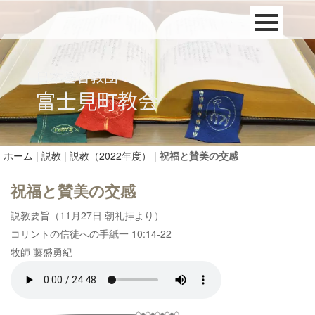
ホーム
|
説教
|
説教（2022年度）
|
祝福と賛美の交感
祝福と賛美の交感
説教要旨（11月27日 朝礼拝より）
コリントの信徒への手紙一 10:14-22
牧師 藤盛勇紀