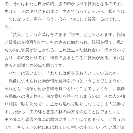
で、それは私たち自身の内、腹の内から出る賛美となるのです。
生ける一人のキリストの体に、生きて与っているから、私たちは
一つになって、声をそろえ、心を一つにして賛美するのでしょ
う。
「賛美」という言葉はそのまま「祝福」とも訳されます。祝福
と賛美は交換可能です。神の恵みに触れられ、祝福を得て、私た
ちの内に賛美が起こされる。これは生きた触れ合い、行き交いで
あり、命の交わりです。祝福のあるところに賛美がある。それは
恵みと感謝との関係も同じです。
パウロは言います。「わたしは何を言おうとしているのか」。
「偶像に供えられた肉が何か意味を持つということでしょうか。
それとも、偶像が何か意味を持つということでしょうか」。偶像
も偶像への供え物も、何か意味を持ってしまうのは、その人の独
り相撲、独り決めです。主から離れて独りになってしまう悲惨で
す。だから「主の杯と悪霊の杯の両方を飲むことはできないし、
主の食卓と悪霊の食卓の両方に着くことはできません」と言うの
です。キリストの体に結ばれている幸いの中で、いったい誰が無