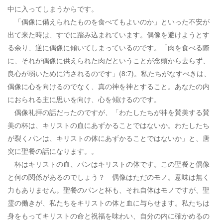
中に入ってしまうからです。
「偶像に備えられたものを食べてもよいのか」といった不安が
出て来た時は、すでに踏み込まれています。偶像を避けようとす
る余り、逆に偶像に傾いてしまっているのです。「肉を食べる際
に、それが偶像に供えられた肉だということが念頭から去らず、
良心が弱いために汚されるのです」(8:7)。私たちがなすべきは、
偶像に心を向けるのでなく、真の神を神とすること。あなたの内
におられる主に思いを向け、心を傾けるのです。
偶像礼拝の話だったのですが、「わたしたちが神を賛美する賛
美の杯は、キリストの血にあずかることではないか。わたしたち
が裂くパンは、キリストの体にあずかることではないか」と、唐
突に聖餐の話になります。。
杯はキリストの血、パンはキリストの体です。この聖餐と偶像
と何の関係があるのでしょう？ 偶像はただのモノ。意味は無く
力もありません。聖餐のパンと杯も、それ自体はモノですが、聖
霊の働きが、私たちをキリストの体と血に与らせます。私たちは
身をもってキリストの命と祝福を味わい、自分の内に確かめるの