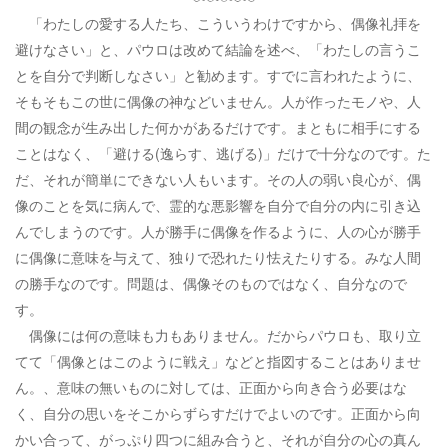
「わたしの愛する人たち、こういうわけですから、偶像礼拝を
避けなさい」と、パウロは改めて結論を述べ、「わたしの言うこ
とを自分で判断しなさい」と勧めます。すでに言われたように、
そもそもこの世に偶像の神などいません。人が作ったモノや、人
間の観念が生み出した何かがあるだけです。まともに相手にする
ことはなく、「避ける(逸らす、逃げる)」だけで十分なのです。た
だ、それが簡単にできない人もいます。その人の弱い良心が、偶
像のことを気に病んで、霊的な悪影響を自分で自分の内に引き込
んでしまうのです。人が勝手に偶像を作るように、人の心が勝手
に偶像に意味を与えて、独りで恐れたり怯えたりする。みな人間
の勝手なのです。問題は、偶像そのものではなく、自分なので
す。
偶像には何の意味も力もありません。だからパウロも、取り立
てて「偶像とはこのように戦え」などと指図することはありませ
ん。、意味の無いものに対しては、正面から向き合う必要はな
く、自分の思いをそこからずらすだけでよいのです。正面から向
かい合って、がっぷり四つに組み合うと、それが自分の心の真ん