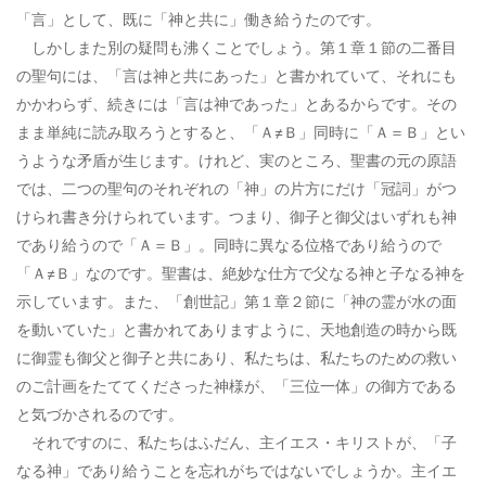
「言」として、既に「神と共に」働き給うたのです。
しかしまた別の疑問も沸くことでしょう。第１章１節の二番目
の聖句には、「言は神と共にあった」と書かれていて、それにも
かかわらず、続きには「言は神であった」とあるからです。その
まま単純に読み取ろうとすると、「Ａ≠Ｂ」同時に「Ａ＝Ｂ」とい
うような矛盾が生じます。けれど、実のところ、聖書の元の原語
では、二つの聖句のそれぞれの「神」の片方にだけ「冠詞」がつ
けられ書き分けられています。つまり、御子と御父はいずれも神
であり給うので「Ａ＝Ｂ」。同時に異なる位格であり給うので
「Ａ≠Ｂ」なのです。聖書は、絶妙な仕方で父なる神と子なる神を
示しています。また、「創世記」第１章２節に「神の霊が水の面
を動いていた」と書かれてありますように、天地創造の時から既
に御霊も御父と御子と共にあり、私たちは、私たちのための救い
のご計画をたててくださった神様が、「三位一体」の御方である
と気づかされるのです。
それですのに、私たちはふだん、主イエス・キリストが、「子
なる神」であり給うことを忘れがちではないでしょうか。主イエ