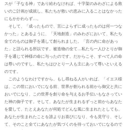
スが「子なる神」であり給わなければ、十字架のみわざによる救
いのご計画が成就し、私たちが救いの恵みに入ることはなかった
にもかかわらず…。
そして、「成ったもので、言によらずに成ったものは何一つな
かった」とあるように、「天地創造」のみわざにおいて、私たち
全てのものは御子を通して創られました。「言の内に命があっ
た」と語られる所以です。被造物の全て…私たち一人ひとりが御
子を通じて神様の命に与ったのです。だからこそ、すべて人の命
は尊いのですし、私たちはひとり一人も主にあって尊いといえる
のです。
このようなわけですから、もし尋ねる人がいれば、「イエス様
は、この世においでになる前、世界が創られる前から御父と共に
おいでになり、この世界を創り命を与えるお手伝いもなさってい
た神の御子です。そして、あなたが生まれるずっと前からあなた
を愛して、たとえあなたが何処でどんな風に生まれたとしても、
あなたが生まれたことを誰よりお喜びになり、今も見守り、そし
て、そのこと全てにあなたが気づくのを待っておいでになるので