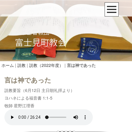
ホーム
|
説教
|
説教（2022年度）
|
言は神であった
言は神であった
説教要旨（6月12日 主日朝礼拝より）
ヨハネによる福音書 1:1-5
牧師 星野江理香