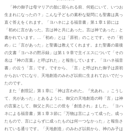
「神の御子は母マリアの胎に宿られる前、何処にいて、いつお
生まれになったの？」こんな子どもの素朴な疑問にも聖書は真っ
直ぐ答えをくれます。「ヨハネによる福音書」第１章１節には
「初めに言があった。言は神と共にあった。言は神であった」と
書かれています。…「初め」とは「原初」のことです。その「初
め」に「言があった」と聖書は教えてくれます。また聖書の最後
の文書「ヨハネの黙示録」は第１９章で主イエスについて「その
名は『神の言葉』と呼ばれた」と報告しています。「ヨハネ福音
書」の云う「言」です。ですから、「言」と呼ばれた御子は原初
からおいでになり、天地創造のみわざ以前に生まれておいでだっ
たのです。
また「創世記」第１章に「神は言われた。『光あれ。』こうし
て、光があった」とあるように、御父の天地創造の時「言」は神
の言葉として、御父と共にこの世を「創造され」ました。「ヨハ
ネによる福音書」第１章３節に「万物は言によって成った。成っ
たもので、言によらずに成ったものは何一つなかった」と報告さ
れている通りです。「天地創造」のみわざ以前から、神のみ子は