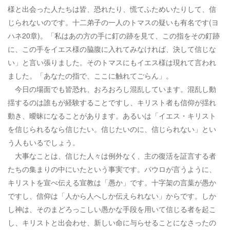
様と出会った人たちは皆、恐れたり、慌てふためいたりして、信
じられないのです。十二弟子の一人のトマスの疑いも有名です(ヨ
ハネ20章)。「私はあの方の手に釘の跡を見て、この指をその釘跡
に、この手をイエス様の脇腹に入れてみなければ、決して信じな
い」と言い張りました。そのトマスにもイエス様は現れて言われ
ました。「あなたの指で、ここに触れてごらん」。
今日の場面でも皆恐れ、おろおろし混乱しています。混乱し動
揺するのは誰もが経験することですし、キリスト者も信仰が揺れ
動き、曖昧になることがあります。あるいは「イエス・キリスト
を信じられるなら信じたい。信じたいのに、信じられない」とい
う人もいるでしょう。
大事なことは、信じた人々は例外なく、主の復活を証言する者
たちの集まりの中にいたという事実です。パウロが言うように、
キリストを宣べ伝える宣教は「愚か」です。十字架の言葉が愚か
ですし、信仰は「人から人へしか伝えられない」からです。しか
し神は、そのまどろっこしい愚かな手段を用いて信じる者を起こ
し、キリストと出会わせ、新しい命に与らせることになさったの