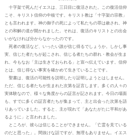
十字架で死んだイエスは、三日目に復活された。この復活信仰
こそ、キリスト信仰の中核です。キリスト教は「十字架の宗教」
とも言われます。神の御子の死によって私たちの罪は赦され、神
との和解の道が開かれました。それは、復活のキリストとの出会
いがなければ分からなかったのです。
死者の復活など、いったい誰が信じ得るでしょうか。しかし事
実、信じた者たちが起こされ、信じる者たちの群れ・教会が生ま
れ、今もなお「主は生きておられる」と宣べ伝えています。信仰
とは、信じ得ない事実を確かめて生きていることです。
聖書は、復活の可能性を説明したり証明しようとはしません。
ただ、信じる者たちが生まれた次第を証言します。多くの人々の
実体験なので、様々な角度からの証言が記されます。今日の場面
も、すでに多くの証言者たちが集まって、主と出会った次第を語
りあっていました。すると、主が現れて「あなたがたに平和があ
るように」と言われました。
ところが、彼らは信じることができません。「亡霊を見ている
のだと思った」。間抜けな話ですが、無理もありません。イエス