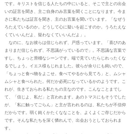
です。キリストを信じる人たちの中にいると、そこで主との出会
いの証言を聞き、主ご自身のみ言葉を聞くことになります。今ま
さに私たちは証言を聞き、主のお言葉を聞いています。「なぜう
ろたえているのか。どうして心に疑いを起こすのか。うろたえな
くていいんだよ、疑わなくていいんだよ」。
なのに、なお彼らは信じられず、戸惑っています。「喜びのあ
まりまだ信じられず、不思議がっているので」。不思議な言葉で
すし、ちょっと滑稽なシーンです。端で見ていたらじれったくな
るでしょう。イエス様もじれました。彼らが余りにも鈍いので、
「ちょっと食べ物をよこせ。食べてやるから見てろ」と、ムシャ
ムシャと食べられた。何だか必死になっているかのようです。こ
れが、生きておられる私たちの主なのです。こんなことまでし
て、「信じよ、私だ」と言われます。あのトマスにもそうでした
が、「私に触ってごらん」と主が言われるのは、私たちが不信仰
だからです。弱く鈍くかたくななことを、よくよくご存じだから
です。そんな私たちを深く憐れんで、出会おうとしておられま
す。