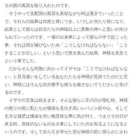
その国の風習を取り入れたのです。
そうやって支配国の風習を真似ながら時は過ぎていったこと
で、それらの振舞は自然と身につき、いつしか当たり前になり、
結果として彼らは自分たちの神様以上に異教の神へと思いが向け
られていったのです。一連の出来事によって彼らの中で起こった
事。それは国が滅びないため「こうしなければならない」「こう
することが正しい」という思いで突き進んだ結果、神様を見失う
という事でした。
だからそんな同胞に向かってイザヤは「こうでなければならな
い」と見当違いをしているあなたたちを神様が見捨てたのだと言
い、神様にはそんな自分勝手な彼らを赦さないでくださいと告げ
るのです。
イザヤの言葉は続きます。そんな彼らに主の日が望む時、神様
の怒りの前に私たちが価値を見出す高いレバノン杉や山、そして
丈夫な城壁は価値を失い無意味な事に気が付く、つまりその日が
来る時、意味のないものを大事にしていたのを知るようになると
いうのです。そして自ら引き寄せた罪が神様の前に明らかにされ