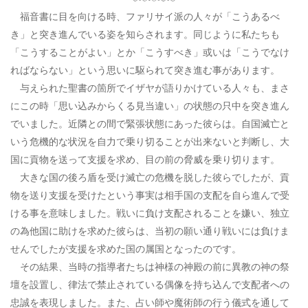
福音書に目を向ける時、ファリサイ派の人々が「こうあるべ
き」と突き進んでいる姿を知らされます。同じように私たちも
「こうすることがよい」とか「こうすべき」或いは「こうでなけ
ればならない」という思いに駆られて突き進む事があります。
与えられた聖書の箇所でイザヤが語りかけている人々も、まさ
にこの時「思い込みからくる見当違い」の状態の只中を突き進ん
でいました。近隣との間で緊張状態にあった彼らは。自国滅亡と
いう危機的な状況を自力で乗り切ることが出来ないと判断し、大
国に貢物を送って支援を求め、目の前の脅威を乗り切ります。
大きな国の後ろ盾を受け滅亡の危機を脱した彼らでしたが、貢
物を送り支援を受けたという事実は相手国の支配を自ら進んで受
ける事を意味しました。戦いに負け支配されることを嫌い、独立
の為他国に助けを求めた彼らは、当初の願い通り戦いには負けま
せんでしたが支援を求めた国の属国となったのです。
その結果、当時の指導者たちは神様の神殿の前に異教の神の祭
壇を設置し、律法で禁止されている偶像を持ち込んで支配者への
忠誠を表現しました。また、占い師や魔術師の行う儀式を通して