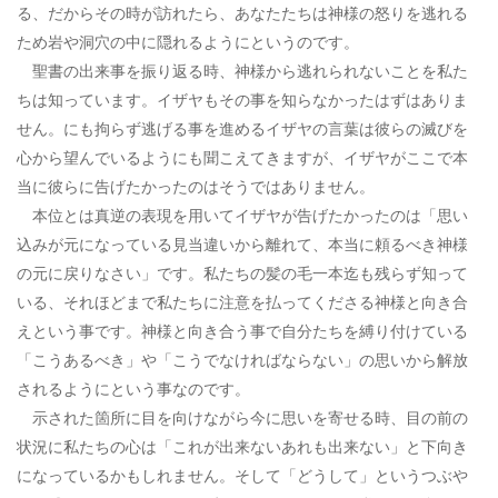
る、だからその時が訪れたら、あなたたちは神様の怒りを逃れる
ため岩や洞穴の中に隠れるようにというのです。
聖書の出来事を振り返る時、神様から逃れられないことを私た
ちは知っています。イザヤもその事を知らなかったはずはありま
せん。にも拘らず逃げる事を進めるイザヤの言葉は彼らの滅びを
心から望んでいるようにも聞こえてきますが、イザヤがここで本
当に彼らに告げたかったのはそうではありません。
本位とは真逆の表現を用いてイザヤが告げたかったのは「思い
込みが元になっている見当違いから離れて、本当に頼るべき神様
の元に戻りなさい」です。私たちの髪の毛一本迄も残らず知って
いる、それほどまで私たちに注意を払ってくださる神様と向き合
えという事です。神様と向き合う事で自分たちを縛り付けている
「こうあるべき」や「こうでなければならない」の思いから解放
されるようにという事なのです。
示された箇所に目を向けながら今に思いを寄せる時、目の前の
状況に私たちの心は「これが出来ないあれも出来ない」と下向き
になっているかもしれません。そして「どうして」というつぶや