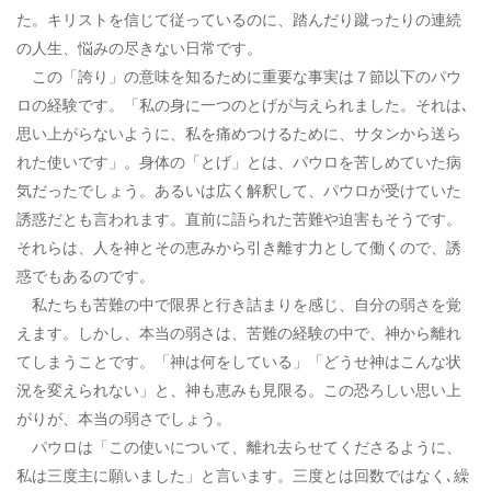
た。キリストを信じて従っているのに、踏んだり蹴ったりの連続
の人生、悩みの尽きない日常です。
この「誇り」の意味を知るために重要な事実は７節以下のパウ
ロの経験です。「私の身に一つのとげが与えられました。それは､
思い上がらないように、私を痛めつけるために、サタンから送ら
れた使いです」。身体の「とげ」とは、パウロを苦しめていた病
気だったでしょう。あるいは広く解釈して、パウロが受けていた
誘惑だとも言われます。直前に語られた苦難や迫害もそうです。
それらは、人を神とその恵みから引き離す力として働くので、誘
惑でもあるのです。
私たちも苦難の中で限界と行き詰まりを感じ、自分の弱さを覚
えます。しかし、本当の弱さは、苦難の経験の中で、神から離れ
てしまうことです。「神は何をしている」「どうせ神はこんな状
況を変えられない」と、神も恵みも見限る。この恐ろしい思い上
がりが、本当の弱さでしょう。
パウロは「この使いについて、離れ去らせてくださるように、
私は三度主に願いました」と言います。三度とは回数ではなく､繰