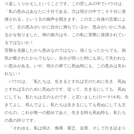
り返しくりかえしということです。この苦しみの中でパウロは、
「私の恵みはあなたに十分である。力は弱さの中でこそ十分に発
揮される」という主の御声を聞きます。この主ご自身の言葉によ
って、主の恵みがいかに自分に満ちているか、恵みがいかに力あ
るかを知りました。神の御力は今、この私に実際に発揮されてい
るではないか！
苦難を克服したから恵みなのではない。強くなったからでも、病
気が癒されたからでもない。自分が弱った時にも決して失われな
い恵みがある。いや、弱さの果てに死ぬ時にも、この恵みは失わ
れない！
パウロは、「私たちは、生きるとすれば主のために生き、死ぬ
とすれば主のために死ぬのです。従って、生きるにしても、死ぬ
にしても、私たちは主のものです」と言いました(ローマ14:8)。生
きてよし、死んでよし。私たちは生きるにしても死ぬにしても主
のもの。これが唯一の慰めであり、生きる時も死ぬ時も、私たち
の真の誇りです。
「それゆえ、私は弱さ、侮辱、窮乏、迫害、そして行き詰まり