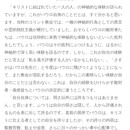
「キリストに結ばれていた一人の人」の神秘的な体験が語られ
ていますが、これがパウロ自身のことだとは、すぐ分かると思い
ます。当時のコリント教会では、一種の神秘的行為としての異言
や霊的熱狂主義が横行していました。おそらくパウロの敵対者た
ちは、パウロは信仰的に未熟で神秘的な体験もないといった批判
をしたでしょう。パウロはその批判にぶつけるように、はるかに
神秘的で深く高い体験を語るのです。しかし、これが自分の体験
だと言えば「私を過大評価する人がいるかもしれない」。「さす
がはパウロ先生だ」と今度はパウロに飛びつくようなことになっ
て、また教会が混乱するだろう。だからこの素晴らしい体験が自
分のことだとは言わない。これは、自分の経験をひけらかす敵対
者・偽使徒ちとパウロの決定的に違うところです。
「自分自身については、弱さ以外には誇るつもりはありませ
ん」と言います。ふつうは自分の弱さは隠して、人から評価され
るものを表に出して誇るのです。直前の箇所でパウロは、キリス
トに仕える者としての自分を誇りましたが、その誇りの内容は、
艱難苦難、飢えや迫害、さらに日々のやっかい事や心配事でし