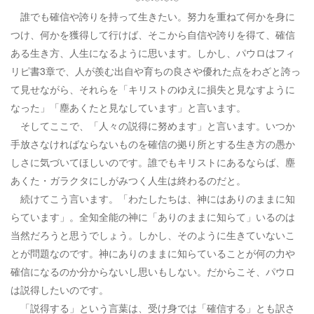
誰でも確信や誇りを持って生きたい。努力を重ねて何かを身に
つけ、何かを獲得して行けば、そこから自信や誇りを得て、確信
ある生き方、人生になるように思います。しかし、パウロはフィ
リピ書3章で、人が羨む出自や育ちの良さや優れた点をわざと誇っ
て見せながら、それらを「キリストのゆえに損失と見なすように
なった」「塵あくたと見なしています」と言います。
そしてここで、「人々の説得に努めます」と言います。いつか
手放さなければならないものを確信の拠り所とする生き方の愚か
しさに気づいてほしいのです。誰でもキリストにあるならば、塵
あくた・ガラクタにしがみつく人生は終わるのだと。
続けてこう言います。「わたしたちは、神にはありのままに知
らています」。全知全能の神に「ありのままに知らて」いるのは
当然だろうと思うでしょう。しかし、そのように生きていないこ
とが問題なのです。神にありのままに知らていることが何の力や
確信になるのか分からないし思いもしない。だからこそ、パウロ
は説得したいのです。
「説得する」という言葉は、受け身では「確信する」とも訳さ