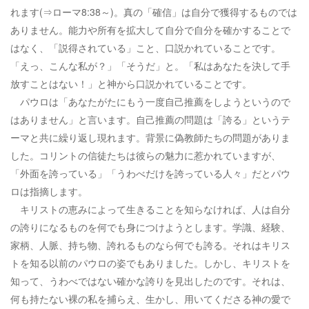
れます(⇒ローマ8:38～)。真の「確信」は自分で獲得するものでは
ありません。能力や所有を拡大して自分で自分を確かすることで
はなく、「説得されている」こと、口説かれていることです。
「えっ、こんな私が？」「そうだ」と。「私はあなたを決して手
放すことはない！」と神から口説かれていることです。
パウロは「あなたがたにもう一度自己推薦をしようというので
はありません」と言います。自己推薦の問題は「誇る」というテ
ーマと共に繰り返し現れます。背景に偽教師たちの問題がありま
した。コリントの信徒たちは彼らの魅力に惹かれていますが、
「外面を誇っている」「うわべだけを誇っている人々」だとパウ
ロは指摘します。
キリストの恵みによって生きることを知らなければ、人は自分
の誇りになるものを何でも身につけようとします。学識、経験、
家柄、人脈、持ち物、誇れるものなら何でも誇る。それはキリス
トを知る以前のパウロの姿でもありました。しかし、キリストを
知って、うわべではない確かな誇りを見出したのです。それは、
何も持たない裸の私を捕らえ、生かし、用いてくださる神の愛で