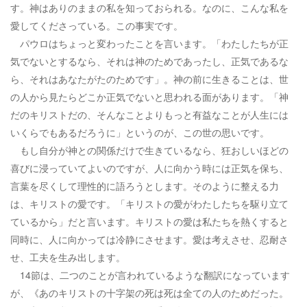
す。神はありのままの私を知っておられる。なのに、こんな私を
愛してくださっている。この事実です。
パウロはちょっと変わったことを言います。「わたしたちが正
気でないとするなら、それは神のためであったし、正気であるな
ら、それはあなたがたのためです」。神の前に生きることは、世
の人から見たらどこか正気でないと思われる面があります。「神
だのキリストだの、そんなことよりもっと有益なことが人生には
いくらでもあるだろうに」というのが、この世の思いです。
もし自分が神との関係だけで生きているなら、狂おしいほどの
喜びに浸っていてよいのですが、人に向かう時には正気を保ち、
言葉を尽くして理性的に語ろうとします。そのように整える力
は、キリストの愛です。「キリストの愛がわたしたちを駆り立て
ているから」だと言います。キリストの愛は私たちを熱くすると
同時に、人に向かっては冷静にさせます。愛は考えさせ、忍耐さ
せ、工夫を生み出します。
14節は、二つのことが言われているような翻訳になっています
が、《あのキリストの十字架の死は死は全ての人のためだった。