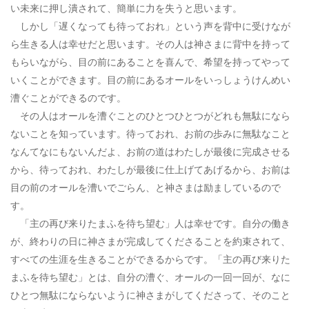
い未来に押し潰されて、簡単に力を失うと思います。
しかし「遅くなっても待っておれ」という声を背中に受けなが
ら生きる人は幸せだと思います。その人は神さまに背中を持って
もらいながら、目の前にあることを喜んで、希望を持ってやって
いくことができます。目の前にあるオールをいっしょうけんめい
漕ぐことができるのです。
その人はオールを漕ぐことのひとつひとつがどれも無駄になら
ないことを知っています。待っておれ、お前の歩みに無駄なこと
なんてなにもないんだよ、お前の道はわたしが最後に完成させる
から、待っておれ、わたしが最後に仕上げてあげるから、お前は
目の前のオールを漕いでごらん、と神さまは励ましているので
す。
「主の再び来りたまふを待ち望む」人は幸せです。自分の働き
が、終わりの日に神さまが完成してくださることを約束されて、
すべての生涯を生きることができるからです。「主の再び来りた
まふを待ち望む」とは、自分の漕ぐ、オールの一回一回が、なに
ひとつ無駄にならないように神さまがしてくださって、そのこと