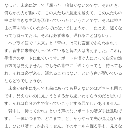
なほど、未来に対して「腐った」痕跡がないのです。そのとき、
何らかの力が働いて、この人たちの意志を越えて、この人たちの
中に前向きな生活を形作っていったということです。それは神さ
まの声を聞いていたからではないでしょうか。「たとえ、遅くな
っても待っておれ。それは必ず来る、遅れることはない」。
ヘブライ語で「未来」と「背中」は同じ言葉であらわされま
す。背中に未来がくっついていると昔の人は考えました。これは
手漕ぎのボートに似ています。ボートを漕ぐ人にとって自分の進
行方向は見えません。でもその背中に「遅くなっても、待ってお
れ。それは必ず来る、遅れることはない」という声が響いている
ならどうでしょうか。
未来が背中にあっても前にあっても見えないのはどちらも同じ
です。見えないのに見ようとするから思いわずらうのだと思いま
す。それは自分の力で立っていこうとする罪でしかありません。
背中に「待っておれ」という声のないボートの漕ぎ手は孤独で
す。「一体いつまで、どこまで」と、そうやって先が見えないま
ま、ひとり漕ぐしかありません。そのオールを握る手も、見えな