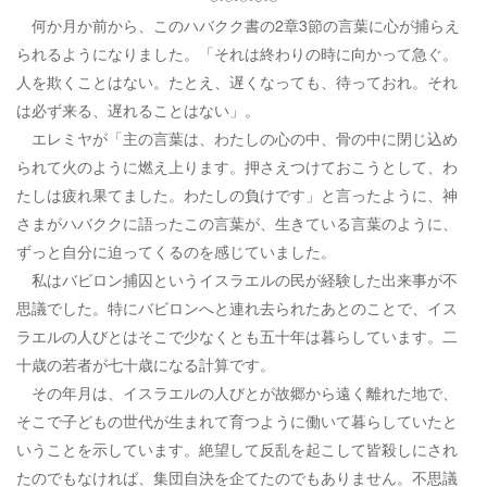
何か月か前から、このハバクク書の2章3節の言葉に心が捕らえ
られるようになりました。「それは終わりの時に向かって急ぐ。
人を欺くことはない。たとえ、遅くなっても、待っておれ。それ
は必ず来る、遅れることはない」。
エレミヤが「主の言葉は、わたしの心の中、骨の中に閉じ込め
られて火のように燃え上ります。押さえつけておこうとして、わ
たしは疲れ果てました。わたしの負けです」と言ったように、神
さまがハバククに語ったこの言葉が、生きている言葉のように、
ずっと自分に迫ってくるのを感じていました。
私はバビロン捕囚というイスラエルの民が経験した出来事が不
思議でした。特にバビロンへと連れ去られたあとのことで、イス
ラエルの人びとはそこで少なくとも五十年は暮らしています。二
十歳の若者が七十歳になる計算です。
その年月は、イスラエルの人びとが故郷から遠く離れた地で、
そこで子どもの世代が生まれて育つように働いて暮らしていたと
いうことを示しています。絶望して反乱を起こして皆殺しにされ
たのでもなければ、集団自決を企てたのでもありません。不思議