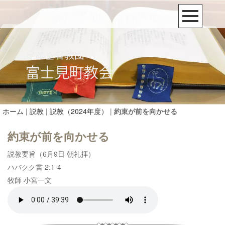
ホーム
|
説教
|
説教（2024年度）
|
約束が前を向かせる
約束が前を向かせる
説教要旨（6月9日 朝礼拝）
ハバクク書 2:1-4
牧師 小宮一文