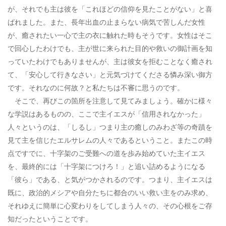
が、それでも主は彼を「これほどの信仰を見たことがない」と喜
ばれました。また、長年出血の止まらない病気で苦しんだ女性
が、癒されたい一心で主の衣に触れた時もそうです。女性はそこ
で回心したわけでも、主が世に来られた目的や救いの御計画を知
っていたわけでもありませんが、主は彼女を拒むことなく癒され
て、「安心して行きなさい」と元気づけてくださる憐み深い御方
です。それなのに何故？と私たちは不審に思うのです。
そこで、再びこの箇所を注意して見てみましょう。確かに様々
な学説はあるものの、ここで主イエスが「信用されなかった」
人々というのは、「しるし」つまり主の癒しのみわざ等の奇蹟を
見て主を信じたエルサレムの人々であるということ。またこの時
点ですでに、十字架のご受難への道を歩み始めていた主イエス
を、最終的には「十字架につけろ！」と追い詰めるようになる
「彼ら」である、と気がつかされるのです。つまり、主イエスは
既に、政治的メシアや自分たちに都合のいい救い主をのみ求め、
それゆえに簡単に心変わりをしてしまう人々の、その心根をご存
知だったということです。