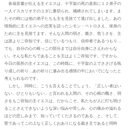
各福音書が伝える主イエスは、十字架の死の直前に１２弟子の
一人イスカリオテのユダに裏切られ、捕縛されてしまいます。ま
たその時には他の弟子たちも主を見捨てて逃げ出しました。あの
情熱的に主イエスへの忠実を語ったシモン・ペトロさえ、保身の
ために主を見捨てます。そんな人間の弱さ、脆さ、危うさを、主
は誰よりご存知です。信じているつもり、信仰者であるつもり…
でも、自分の心の根っこの部分までは自分自身にさえわからな
い。そんな私たちであることを主はよくご存知です。ですから、
今日の箇所の主イエスは、この時既に、十字架の上でささげる執
り成しの祈り…あの祈りに滲み出る感情の中においでになったと
考えられるのです。
しかし、同時に、こうも言えることでしょう。「正しい者はい
ない、ひとりもいない」と言われる人間の、その心根の醜さ、弱
さをもご存知の主イエスは、だからこそ、私たちが人に打ち明け
ることさえできないような深い悩みや苦しみ、心の痛みや溢れる
ほどの悲しみまで、知っていてくださるのである、と。そして、
聖であってこの上なく正しくおありになる裁き主であると同時