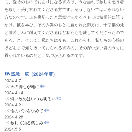
に、愛そのものでおありになる御方は、うな垂れて赦しを乞う者
を赦し・受け容れてくださる方です。そうしないではいられない
方なのです。主を裏切ったと意気消沈するペトロに積極的に語り
かけ、彼を再び、そのみ翼のもとに置かれた御方は、十字架の死
と御苦しみに耐えてくださるほど私たちを愛してくださったので
ある、と。そして、私たちは今も、これからも、私たちの心根の
ほどをまで知り抜いておられる御方の、その深い深い愛のうちに
置かれているのだと、気づかされるのです。
説教一覧（2024年度）
2024.4.7
天の御心が地に
2024.4.14
悔い改めはいつも明るい
2024.4.21
命のパンを求めて
2024.4.28
赦して知る慈しみ
2024.5.5