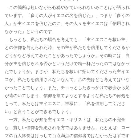
この箇所は短いながら心穏やかでいられないみことばが語られ
ています。「多くの人がイエスの名を信じた」、つまり「多くの
人」が主イエスを信じたのに、その人々を主イエスは「信用され
なかった」というのです。
もっとも、私たちの場合を考えても、「主イエスこそ救い主」
との信仰を与えられた時、その主が私たちを信用してくださるか
どうかなど考えてみたことがあったでしょうか。その時には、自
分が主を信じられる否かというだけで精一杯だったのではなかっ
たでしょうか。まさか、私たちを救いに招いてくださった主イエ
スが、私たちを信用されないなんて、爪の先ほども考えてはいな
かったことでしょう。また、チョっとしたきっかけで教会から足
が遠のいてしまう、信仰を捨てようとするような私たちの何処を
もって、私たちは主イエスに、神様に、「私を信用してくださ
い」と言うことができるでしょう。
一方、私たちが知る主イエス・キリストは、私たちの不完全
な、貧しい信仰を拒絶される方ではありません。たとえば、ロー
マの百人隊長はけっして百点満点の信仰者ではなかったはずです