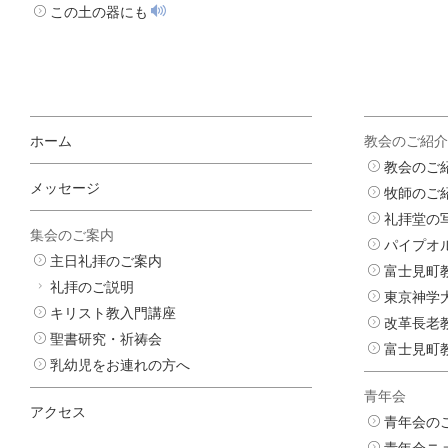
この土の器にも
ホーム
教会のご紹介
教会のご
メッセージ
牧師のご
礼拝堂の
集会のご案内
パイプオ
主日礼拝のご案内
富士見町
礼拝のご説明
東京神学
キリスト教入門講座
改革長老
聖書研究・祈祷会
富士見町
乳幼児をお連れの方へ
青年会
アクセス
青年会の
青年会ニ