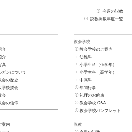
今週の説教
説教掲載年度一覧
教会学校
紹介
教会学校のご案内
紹介
幼稚科
写真
小学生科（低学年）
ルガンについて
小学生科（高学年）
教会の歴史
中高科
大学後援会
年間行事
教会
礼拝のお約束
教会の信仰
教会学校 Q&A
教会学校パンフレット
ご案内
説教
ュース
今週の説教