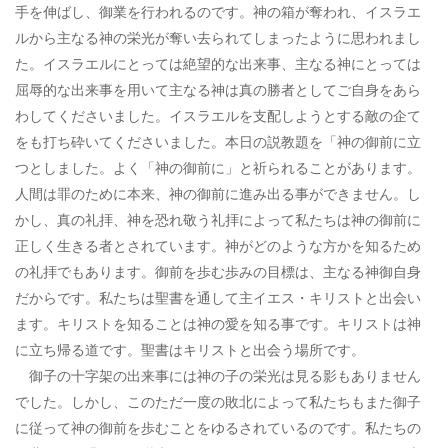
手を伸ばし、御業を行われるのです。神の箱が奪われ、イスラエ
ルから主なる神の栄光が奪い去られてしまったように思われまし
た。イスラエルにとっては絶望的な出来事、主なる神にとっては
屈辱的な出来事を用いて主なる神は真の勝者としてご自身をあら
わしてくださいました。イスラエルを支配しようとする敵の企て
をも打ち砕いてくださいました。本日の説教題を「神の御前に立
つとしました。よく「神の御前に」と祈られることがあります。
人間は罪のために本来、神の御前に進み出る事ができません。し
かし、真の礼拝、神を恐れ敬う礼拝によって私たちは神の御前に
正しく生きる者とされています。神がどのような方かを知るため
の礼拝でもあります。御前を歩む歩みの目標は、主なる神御自身
だからです。私たちは聖書を通して主イエス・キリストと出会い
ます。キリストを知ることは神の愛を知る事です。キリストは神
に立ち帰る道です。聖書はキリストと出会う場所です。
御子の十字架の出来事には神の子の栄光は見る影もありません
でした。しかし、このただ一度の敗北によって私たちもまた御子
に従って神の御前を歩むことをゆるされているのです。私たちの