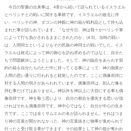
今日の聖書の出来事は、4章から続いて語られているイスラエル
とペリシテとの戦いに関する事柄です。イスラエルの敗北に伴
い、ペリシテの神、ダゴンの神殿に神の箱が戦利品として持ち込
まれた事が語られています。「なぜ今日、神は我々がペリシテ軍
によって打ち負かされるままにされたのか」(4:3)。当時の戦い
は、人間同士というよりもその民族の神同士の戦いでした。イス
ラエルは敗北によって神の御心を訪ね求めるのではなく、自分た
ちで問題解決しようとしました。そして、神の臨在をあらわす契
約の箱を自分たちのただ中に持ってくる事によって、神の御業が
人間の思い通りに行われると錯覚したのです。ここに偶像崇拝に
対する人間の弱さがあらわれています。偶像崇拝は、刻んだ像を
拝む事だけではありません。神以外を神以上に大切にする事も偶
像崇拝です。神を敬う思いより、自分の都合を優先する思いが強
ければそれも偶像崇拝です。神中心ではなく、自分が中心の生き
方です。ここでは全くサムエルの名が語られません。それはつま
り神の言葉が聞かれなかった、神の言葉抜きに物事が進められて
行ったと受け取る事ができます。その結果として神の箱が奪われ