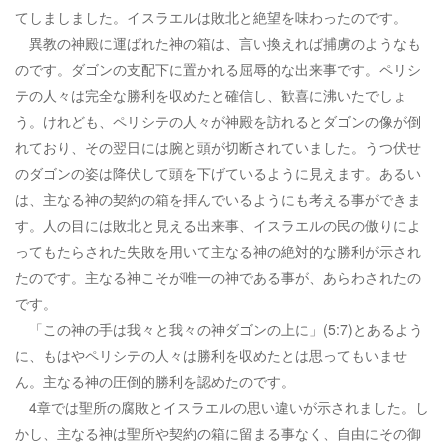
てしましました。イスラエルは敗北と絶望を味わったのです。
異教の神殿に運ばれた神の箱は、言い換えれば捕虜のようなも
のです。ダゴンの支配下に置かれる屈辱的な出来事です。ペリシ
テの人々は完全な勝利を収めたと確信し、歓喜に沸いたでしょ
う。けれども、ペリシテの人々が神殿を訪れるとダゴンの像が倒
れており、その翌日には腕と頭が切断されていました。うつ伏せ
のダゴンの姿は降伏して頭を下げているように見えます。あるい
は、主なる神の契約の箱を拝んでいるようにも考える事ができま
す。人の目には敗北と見える出来事、イスラエルの民の傲りによ
ってもたらされた失敗を用いて主なる神の絶対的な勝利が示され
たのです。主なる神こそが唯一の神である事が、あらわされたの
です。
「この神の手は我々と我々の神ダゴンの上に」(5:7)とあるよう
に、もはやペリシテの人々は勝利を収めたとは思ってもいませ
ん。主なる神の圧倒的勝利を認めたのです。
4章では聖所の腐敗とイスラエルの思い違いが示されました。し
かし、主なる神は聖所や契約の箱に留まる事なく、自由にその御