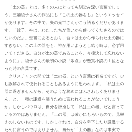
「土の器」とは、多くの人にとっても馴染み深い言葉でしょ
う。三浦綾子さんの作品にも『この土の器をも』というエッセイ
があります。その中で、夫の光世さんがこう語るくだりがありま
す。「綾子、神は、わたしたちが偉いから使ってくださるのでは
ないのだよ。聖書にあるとおり、吾々は土から作られた土の器に
すぎない。この土の器をも、神が用いようとし給う時は、必ず用
いてくださる。自分が土の器であることを、今後決して忘れない
ように」。綾子さんの最初の小説『氷点』が懸賞小説の１位とな
った時の言葉です。
クリスチャンの間では「土の器」という言葉は有名ですが、少
し誤解されて使われることもあるように思われます。「私は土の
器に過ぎませんから、そのような務めにはふさわしくありませ
ん」と、一種の謙遜を装うために言われることがないでしょう
か。しかしパウロは、自分を謙遜して「私は土の器」だと言って
いるのではありません。「土の器」は確かにもろいもので、見栄
えのしないものです。しかしそれは、自分を卑下したり謙遜する
ために言うのではありません。自分が「土の器」なのは事実で