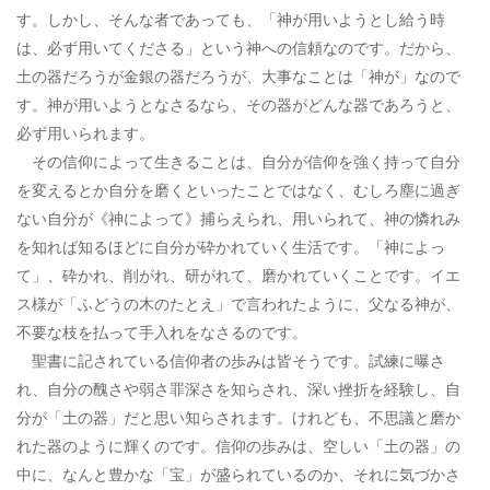
す。しかし、そんな者であっても、「神が用いようとし給う時
は、必ず用いてくださる」という神への信頼なのです。だから、
土の器だろうが金銀の器だろうが、大事なことは「神が」なので
す。神が用いようとなさるなら、その器がどんな器であろうと、
必ず用いられます。
その信仰によって生きることは、自分が信仰を強く持って自分
を変えるとか自分を磨くといったことではなく、むしろ塵に過ぎ
ない自分が《神によって》捕らえられ、用いられて、神の憐れみ
を知れば知るほどに自分が砕かれていく生活です。「神によっ
て」、砕かれ、削がれ、研がれて、磨かれていくことです。イエ
ス様が「ふどうの木のたとえ」で言われたように、父なる神が、
不要な枝を払って手入れをなさるのです。
聖書に記されている信仰者の歩みは皆そうです。試練に曝さ
れ、自分の醜さや弱さ罪深さを知らされ、深い挫折を経験し、自
分が「土の器」だと思い知らされます。けれども、不思議と磨か
れた器のように輝くのです。信仰の歩みは、空しい「土の器」の
中に、なんと豊かな「宝」が盛られているのか、それに気づかさ