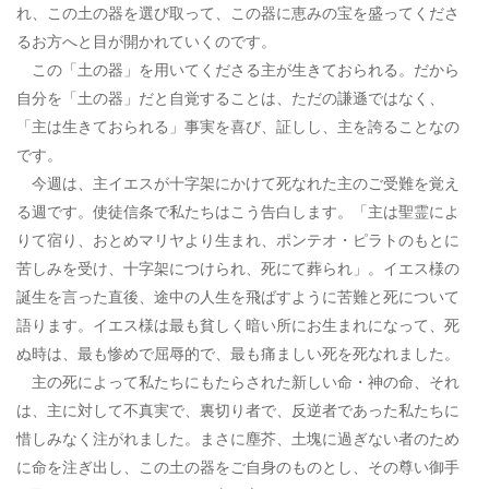
れ、この土の器を選び取って、この器に恵みの宝を盛ってくださ
るお方へと目が開かれていくのです。
この「土の器」を用いてくださる主が生きておられる。だから
自分を「土の器」だと自覚することは、ただの謙遜ではなく、
「主は生きておられる」事実を喜び、証しし、主を誇ることなの
です。
今週は、主イエスが十字架にかけて死なれた主のご受難を覚え
る週です。使徒信条で私たちはこう告白します。「主は聖霊によ
りて宿り、おとめマリヤより生まれ、ポンテオ・ピラトのもとに
苦しみを受け、十字架につけられ、死にて葬られ」。イエス様の
誕生を言った直後、途中の人生を飛ばすように苦難と死について
語ります。イエス様は最も貧しく暗い所にお生まれになって、死
ぬ時は、最も惨めで屈辱的で、最も痛ましい死を死なれました。
主の死によって私たちにもたらされた新しい命・神の命、それ
は、主に対して不真実で、裏切り者で、反逆者であった私たちに
惜しみなく注がれました。まさに塵芥、土塊に過ぎない者のため
に命を注ぎ出し、この土の器をご自身のものとし、その尊い御手