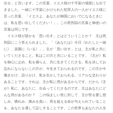
出せ」と言います。この言葉、イエス様の十字架の場面にも出て
きました。一緒に十字架にかけられた犯罪人の一人がイエス様に
言った言葉、「イエスよ、あなたが御国においでになるときに
は、私を思い出してください！」。この死刑囚の言葉と御使いの
言葉は同じです。
イエス様が誰かを「思い出す」とはどういうことか？ 主は死
刑囚にこう答えられました。「《あなたは》今日《わたしと一緒
に》、楽園に《いる》」。主が「思い出す」とは、主が私と共に
いてくださること。私はこの方と共にいることです。《主が》私
を御心に止め、私を捕らえ、共に生きてくださる。私を決してお
忘れにならないこの方が、今生きておられるのです。この方が今
働きかけ、語りかけ、私を生かしておられる。リアルな交わりが
あることです。それは、主が私に用があるからです。だから《主
が》私に、あなたに、出会ってくださるのです。主はあなたにど
んな用があるのか？ この悩ましい世に対して、主が世を愛し慈
しみ、憐れみ、痛みを負い、死を超える命が与えられていること
を、あなたを通して証しすることです。この世界もあなたの人生