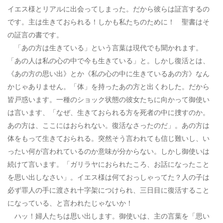
イエス様とリアルに出会ってしまった。だから彼らは証言するの
です。主は生きておられる！しかも私たちのために！ 聖書はそ
の証言の書です。
「あの方は生きている」という言葉は現代でも聞かれます。
「あの人は私の心の中で今も生きている」と。しかし復活とは、
《あの方の思い出》とか《私の心の中に生きているあの方》なん
かじゃありません。「体」を持ったあの方と出くわした。だから
皆戸惑います。一種のショック状態の彼女たちに向かって御使い
は言います、「なぜ、生きておられる方を死者の中に捜すのか。
あの方は、ここにはおられない。復活なさったのだ」。あの方は
体をもって生きておられる。突然そう言われても信じ難いし、い
ったい何が言われているのか意味が分からない。しかし御使いは
続けて言います。「ガリラヤにおられたころ、お話になったこと
を思い出しなさい」。イエス様は何ておっしゃってた？人の子は
必ず罪人の手に渡され十字架につけられ、三日目に復活すること
になっている、と言われたじゃないか！
ハッ！婦人たちは思い出します。御使いは、主の言葉を「思い