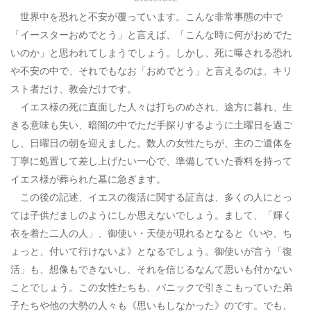
世界中を恐れと不安が覆っています。こんな非常事態の中で
「イースターおめでとう」と言えば、「こんな時に何がおめでた
いのか」と思われてしまうでしょう。しかし、死に曝される恐れ
や不安の中で、それでもなお「おめでとう」と言えるのは、キリ
スト者だけ、教会だけです。
イエス様の死に直面した人々は打ちのめされ、途方に暮れ、生
きる意味も失い、暗闇の中でただ手探りするように土曜日を過ご
し、日曜日の朝を迎えました。数人の女性たちが、主のご遺体を
丁寧に処置して差し上げたい一心で、準備していた香料を持って
イエス様が葬られた墓に急ぎます。
この後の記述、イエスの復活に関する証言は、多くの人にとっ
ては子供だましのようにしか思えないでしょう。まして、「輝く
衣を着た二人の人」、御使い・天使が現れるとなると《いや、ち
ょっと、付いて行けないよ》となるでしょう。御使いが言う「復
活」も、想像もできないし、それを信じるなんて思いも付かない
ことでしょう。この女性たちも、パニックで引きこもっていた弟
子たちや他の大勢の人々も《思いもしなかった》のです。でも、