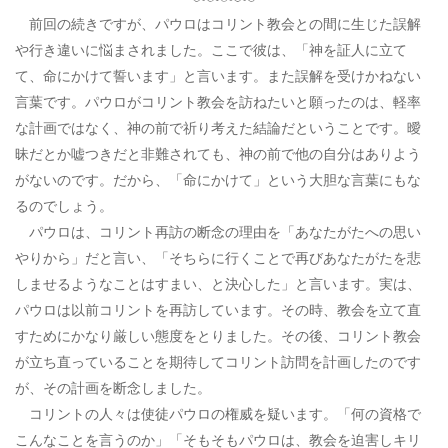
前回の続きですが、パウロはコリント教会との間に生じた誤解
や行き違いに悩まされました。ここで彼は、「神を証人に立て
て、命にかけて誓います」と言います。また誤解を受けかねない
言葉です。パウロがコリント教会を訪ねたいと願ったのは、軽率
な計画ではなく、神の前で祈り考えた結論だということです。曖
昧だとか嘘つきだと非難されても、神の前で他の自分はありよう
がないのです。だから、「命にかけて」という大胆な言葉にもな
るのでしょう。
パウロは、コリント再訪の断念の理由を「あなたがたへの思い
やりから」だと言い、「そちらに行くことで再びあなたがたを悲
しませるようなことはすまい、と決心した」と言います。実は、
パウロは以前コリントを再訪しています。その時、教会を立て直
すためにかなり厳しい態度をとりました。その後、コリント教会
が立ち直っていることを期待してコリント訪問を計画したのです
が、その計画を断念しました。
コリントの人々は使徒パウロの権威を疑います。「何の資格で
こんなことを言うのか」「そもそもパウロは、教会を迫害しキリ