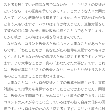
スト者を殺していた凶悪な男ではないか」「「キリストの使徒だ
というなら、その証拠を示してみろ！」。このような人々の間に
入って、どんな解決があり得るでしょうか。会って話せば分かる
と言う人もいますが、パウロはそうは考えません。直接対話をし
て彼らの罪に気づかせ、悔い改めに導くこともできたでしょう。
しかし彼は、この時はその道を取りませんでした。
なぜなら、コリント教会のためにもっと大事なことがあったか
らです。「わたしたちは、あなたがたの信仰を支配するつもりは
なく、むしろあなたがたの喜びのために協力する者です」と言い
ます。より大事なことは、真の「あなたがたの喜び」です。これ
は、教会が真にキリストの教会となり、一人ひとりがキリストの
ものとして生きることに他なりません。
大事なことは、パウロが使徒としての権威を回復したり、直接
対話をして指導力を発揮するといったことではありません。問題
は、教会の根本問題です。それはコリント教会の礎であり、現に
コリントの人々が今そこに立っているはずの彼ら自身の信仰の回
復です。パウロはそのための「協力者」です。コリント教会に対