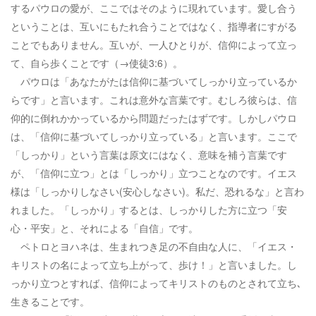
するパウロの愛が、ここではそのように現れています。愛し合う
ということは、互いにもたれ合うことではなく、指導者にすがる
ことでもありません。互いが、一人ひとりが、信仰によって立っ
て、自ら歩くことです（→使徒3:6）。
パウロは「あなたがたは信仰に基づいてしっかり立っているか
らです」と言います。これは意外な言葉です。むしろ彼らは、信
仰的に倒れかかっているから問題だったはずです。しかしパウロ
は、「信仰に基づいてしっかり立っている」と言います。ここで
「しっかり」という言葉は原文にはなく、意味を補う言葉です
が、「信仰に立つ」とは「しっかり」立つことなのです。イエス
様は「しっかりしなさい(安心しなさい)。私だ、恐れるな」と言わ
れました。「しっかり」するとは、しっかりした方に立つ「安
心・平安」と、それによる「自信」です。
ペトロとヨハネは、生まれつき足の不自由な人に、「イエス・
キリストの名によって立ち上がって、歩け！」と言いました。し
っかり立つとすれば、信仰によってキリストのものとされて立ち､
生きることです。