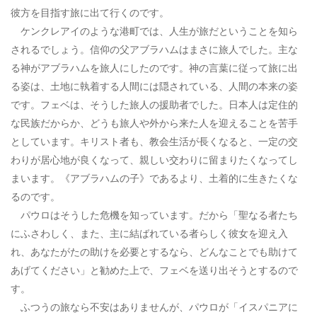
彼方を目指す旅に出て行くのです。
ケンクレアイのような港町では、人生が旅だということを知ら
されるでしょう。信仰の父アブラハムはまさに旅人でした。主な
る神がアブラハムを旅人にしたのです。神の言葉に従って旅に出
る姿は、土地に執着する人間には隠されている、人間の本来の姿
です。フェベは、そうした旅人の援助者でした。日本人は定住的
な民族だからか、どうも旅人や外から来た人を迎えることを苦手
としています。キリスト者も、教会生活が長くなると、一定の交
わりが居心地が良くなって、親しい交わりに留まりたくなってし
まいます。《アブラハムの子》であるより、土着的に生きたくな
るのです。
パウロはそうした危機を知っています。だから「聖なる者たち
にふさわしく、また、主に結ばれている者らしく彼女を迎え入
れ、あなたがたの助けを必要とするなら、どんなことでも助けて
あげてください」と勧めた上で、フェベを送り出そうとするので
す。
ふつうの旅なら不安はありませんが、パウロが「イスパニアに