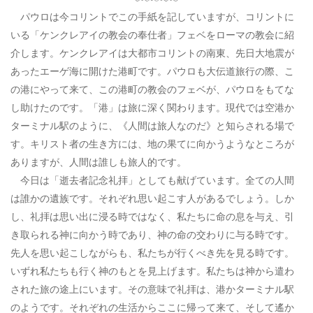
パウロは今コリントでこの手紙を記していますが、コリントに
いる「ケンクレアイの教会の奉仕者」フェベをローマの教会に紹
介します。ケンクレアイは大都市コリントの南東、先日大地震が
あったエーゲ海に開けた港町です。パウロも大伝道旅行の際、こ
の港にやって来て、この港町の教会のフェベが、パウロをもてな
し助けたのです。「港」は旅に深く関わります。現代では空港か
ターミナル駅のように、《人間は旅人なのだ》と知らされる場で
す。キリスト者の生き方には、地の果てに向かうようなところが
ありますが、人間は誰しも旅人的です。
今日は「逝去者記念礼拝」としても献げています。全ての人間
は誰かの遺族です。それぞれ思い起こす人があるでしょう。しか
し、礼拝は思い出に浸る時ではなく、私たちに命の息を与え、引
き取られる神に向かう時であり、神の命の交わりに与る時です。
先人を思い起こしながらも、私たちが行くべき先を見る時です。
いずれ私たちも行く神のもとを見上げます。私たちは神から遣わ
された旅の途上にいます。その意味で礼拝は、港かターミナル駅
のようです。それぞれの生活からここに帰って来て、そして遙か