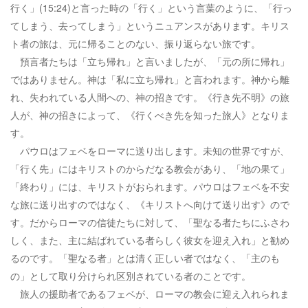
行く」(15:24)と言った時の「行く」という言葉のように、「行っ
てしまう、去ってしまう」というニュアンスがあります。キリス
ト者の旅は、元に帰ることのない、振り返らない旅です。
預言者たちは「立ち帰れ」と言いましたが、「元の所に帰れ」
ではありません。神は「私に立ち帰れ」と言われます。神から離
れ、失われている人間への、神の招きです。《行き先不明》の旅
人が、神の招きによって、《行くべき先を知った旅人》となりま
す。
パウロはフェベをローマに送り出します。未知の世界ですが、
「行く先」にはキリストのからだなる教会があり、「地の果て」
「終わり」には、キリストがおられます。パウロはフェベを不安
な旅に送り出すのではなく、《キリストへ向けて送り出す》ので
す。だからローマの信徒たちに対して、「聖なる者たちにふさわ
しく、また、主に結ばれている者らしく彼女を迎え入れ」と勧め
るのです。「聖なる者」とは清く正しい者ではなく、「主のも
の」として取り分けられ区別されている者のことです。
旅人の援助者であるフェベが、ローマの教会に迎え入れられま