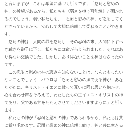
と言いますが、これは希望に基づく祈りです。「忍耐と慰めの
神」の希望があるから、私たちも《弱さを担う可能性》が開かれ
るのでしょう。弱い私たちを、「忍耐と慰めの神」が忍耐してく
ださっているから、安心して大胆に信頼して委ねることができま
す。
忍耐の神は、人間の罪を忍耐し、その忍耐の末、人間に下すべ
き裁きを御子に下し、私たちには命が与えられました。それはあ
り得ない交換でした。しかし、あり得ないことを神はなさったの
です。
この忍耐と慰めの神の恵みを知らないことは、なんともったい
ないことでしょう。パウロは「忍耐と慰めの源である神が、あな
たがたに、キリスト・イエスに倣って互いに同じ思いを抱かせ、
心を合わせ声をそろえて、わたしたちの主イエス・キリストの神
であり、父である方をたたえさせてくださいますように」と祈り
ます。
私たちの神が「忍耐と慰めの神」であられるから、私たちは共
に祈り求めます。忍耐と慰めの神に信頼し続け、神と共に生きる