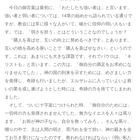
今日の御言葉は最初に、「わたしたち強い者は」と言います。
強い者と弱い者については、14章の始めから語られている通りで
すが、教会には常に様々な人がいて、確かに信仰の弱い人もいま
す。では、「弱さを担う」とはどういうことなのでしょうか？
「隣人を喜ばせ、互いの向上に努めるべきです」とあります。
互いの徳を高める善いことで「隣人を喜ばせなさい」というので
す。これは、あまりにも大きな課題です。それでパウロは、「キ
リストも」と言います。この方は、「御自分の満足をお求めにな
りませんでした」。神の国の到来を示すためには、めざましい力
を発揮し、奇跡も行いましたが、エルサレムに入っていよいよ救
いの業を成し遂げようとした時には、奇跡の力を捨ててしまわれ
ました。
そして、ついに十字架につけられた時、「御自分のためには」
一切何の力も発揮されませんでした。無力なイエスを人々は罵り
ます。「お前が神の子なら、自分を救ってみろ」。そんな罵り、
嘲りの中で、主は人間の弱さ、罪汚れを全て担い、神の裁きを全
てお引き受けになったのです。救われなければならい《弱い私た