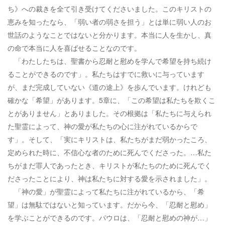
ち》への裁きを全て引き受けてくださいました。このキリストの
恵みを知ったなら、「弱い者の弱さを担う」とは単に弱い人のお
世話のようなことではないと分かります。本当に人を生かし、真
の命で本当に人を喜ばせることなのです。
「わたしたちは、聖書から忍耐と慰めを学んで希望を持ち続け
ることができるのです」。私たちはすでに救いに与っています
が、まだ完成していない《道の途上》を歩んでいます。けれども
確かな「希望」があります。5章に、「この希望は私たちを欺くこ
とがありません」とありました。その根拠は「私たちに与えられ
た聖霊によって、神の愛が私たちの心に注がれているからで
す」。そして、「実にキリストは、私たちがまだ弱かったころ、
定められた時に、不信心な者のために死んでくださった。…私た
ちがまだ罪人であったとき、キリストが私たちのために死んでく
ださったことにより、神は私たちに対する愛を示されました」。
「神の愛」が聖霊によって私たちに注がれているから、「希
望」は無駄ではないと知っています。だから今、「忍耐と慰め」
を学ぶことができるのです。パウロは、「忍耐と慰めの神が…」