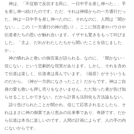
神は、「不従順で反抗する民に、一日中手を差し伸べた」、手
を差し伸べ続けたのです。ただ、それは神様からの一方通行だっ
た。神は一日中手を差し伸べたのに、それなのに、人間は「聞か
ない」。この《一方通行の神の思い》。ここに預言者やパウロや
伝道者たちの思いが触れ合います。イザヤも驚きをもって叫びま
した。「主よ、だれがわたしたちから聞いたことを信じました
か」。
神の憐れみと救いの御言葉が語られる。なのに、「聞かない・
信じない」という悲劇的な現実があります。しかし、それを含め
て伝道は楽しく、伝道者は喜んでいます。《福音》がそういうも
のだから。《神が一方的になさったこと》だからです。神はご自
身の愛も救いも押し売りをなさいません。ただ知った者が告げ知
らせることしかできない。だから計算も法則化も方法論もない。
語り告げられたことが聞かれ、信じて応答されるとしたら、そ
れはまさに神の御業であり恵みの出来事であり、奇跡です。だか
ら伝道は本当に楽しいのです。人間の計画によらず、人の手の内
にないからです。