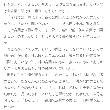
れを聞かず、応えない。そのような現実に直面します。なぜ人間
は御言葉に聞けず、素直になれないのか？
「それでは、尋ねよう。彼らは聞いたことがなかったのだろう
か？」。「いや、聞いたのだ！」。「その声は全地に響き渡り、
／その言葉は世界の果てにまで及ぶ」(詩19編)。神の言葉は「聞こ
えない」のではない！ むしろ大きく轟き響き渡ったではない
か！
ところが、イスラエルという《聞こうとしない民》《分からず
屋の民》がいる。神の民イスラエルには、響き渡る神の言葉が
《聞こえていない》。神の言葉そのもの・救いそのものであるキ
リストとその言葉を、神の民が聞いていない。
旧約からの引用が続きます。「わたしは、わたしの民でない者
のことで／あなたがたにねたみを起こさせ、／愚かな民のことで
あなたがたを怒らせよう」。「わたしは、／わたしを探さなかっ
た者たちに見いだされ、／わたしを尋ねなかった者たちに自分を
現した」。「わたしは、不従順で反抗する民に、一日中手を差し
伸べた」。