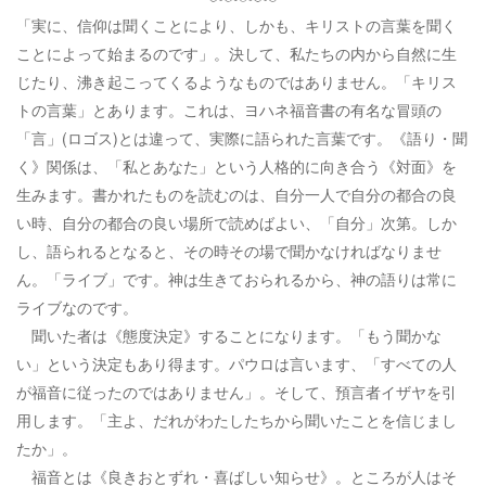
「実に、信仰は聞くことにより、しかも、キリストの言葉を聞く
ことによって始まるのです」。決して、私たちの内から自然に生
じたり、沸き起こってくるようなものではありません。「キリス
トの言葉」とあります。これは、ヨハネ福音書の有名な冒頭の
「言」(ロゴス)とは違って、実際に語られた言葉です。《語り・聞
く》関係は、「私とあなた」という人格的に向き合う《対面》を
生みます。書かれたものを読むのは、自分一人で自分の都合の良
い時、自分の都合の良い場所で読めばよい、「自分」次第。しか
し、語られるとなると、その時その場で聞かなければなりませ
ん。「ライブ」です。神は生きておられるから、神の語りは常に
ライブなのです。
聞いた者は《態度決定》することになります。「もう聞かな
い」という決定もあり得ます。パウロは言います、「すべての人
が福音に従ったのではありません」。そして、預言者イザヤを引
用します。「主よ、だれがわたしたちから聞いたことを信じまし
たか」。
福音とは《良きおとずれ・喜ばしい知らせ》。ところが人はそ